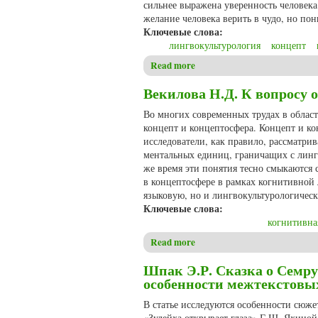
сильнее выражена уверенность человека 
желание человека верить в чудо, но по
Ключевые слова:
лингвокультурология
концепт
Read more
about Крылова М.Н. Концепты
Векилова Н.Д. К вопросу 
Во многих современных трудах в облас
концепт и концептосфера. Концепт и к
исследователи, как правило, рассматри
ментальных единиц, граничащих с линг
же время эти понятия тесно смыкаются 
в концептосфере в рамках когнитивной 
языковую, но и лингвокультурологичес
Ключевые слова:
когнитивна
Read more
about Векилова Н.Д. К вопро
Шпак Э.Р. Сказка о Семру
особенности межтекстовы
В статье исследуются особенности сюж
«Зулейха открывает глаза» Г.Ш. Яхиной 