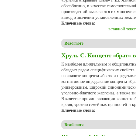
обособленно, в качестве самостоятельн
произведений выявляются их многочисл
вывод о значении установленных межте
Ключевые слова:
вставной текст
Read more
about Шпак Э.Р. Сказка о Се
Хруль С. Концепт «брат» в
К наиболее влиятельным и общепонятным
обладает рядом специфических свойств к
на анализе концепта «брат» и представл
когнитивное определение концепта «брат
универсализм, широкий синонимический
уголовно-блатного жаргона), а также з
В качестве причин эволюции концепта б
время, эрозию семейных ценностей и 
Ключевые слова:
Read more
about Хруль С. Концепт «бра