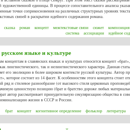
ой художественной единицы. В процессе сопоставительного анализа указ
енные точки соприкосновения на различных структурных уровнях текста
кстовых связей в раскрытии идейного содержания романа.
сказка
роман
концепт
межтекстовые связи
сюжет
композиция
система
ассоциации
идейное со
мруге в романе Г.Ш. Яхиной «Зулейха открывает глаза»: особенности межт
 русском языке и культуре
 концептам в славянских языках и культурах относится концепт «брат»
ак лингвистического, так и нелингвистического характера. Данная стать
яет его эволюцию в более широком контексте русской культуры. Автор пр
», которое состоит из 14 фасет. К особенностям этого концепта стоит от
 ряд и стилевое разнообразие (от высокого стиля церковных проповеде
начимую ценностную позицию (брат и братство дороже любых материальн
рат автор рассматривает принудительную секуляризацию общества в сове
криминализацию жизни в СССР и России.
брат
концепт
когнитивное определение
фольклор
литература
т» в русском языке и культуре