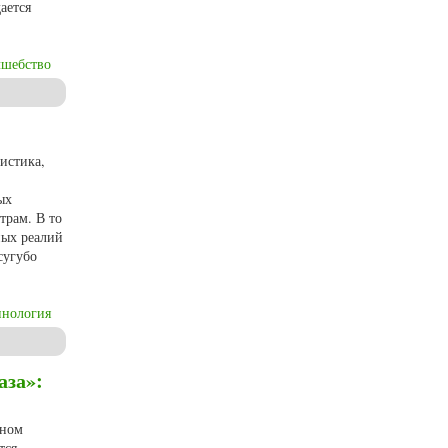
ается
лшебство
ом языке
истика,
ых
трам. В то
ных реалий
сугубо
инология
аза»:
аном
тся