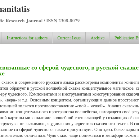
anitatis
ific Research Journal / ISSN 2308-8079
Instructions for authors
Current Issue
Archive
Publication E
язанные со сферой чудесного, в русской сказке
ке
х сказок и современного русского языка рассмотрены компоненты концеп
тов образует в русской волшебной сказке концептуальное магическое, с
сферу чудесного. Компонентами и инструментами конструирования сказоч
», «вера» и т.д. Основным концептом, организующим данное пространст
позицией является противопоставление «свой – чужой». Анализ сказочн
вовании концептуального пространства волшебства, находящего своё рег
очной картины мира наличие волшебной составляющей у создающих её си
 структура, не вызывающая удивления у адресатов сказочного текста. В с
занное со сферой чудесного, также присутствует. Оно здесь более вариат
 значительно отличаться. Чудо стало чаще пониматься в метафорическом 