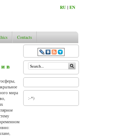
RU
|
EN
thics
Contacts
Search form
 и в
тосферы,
акральное
ного мира
:-*)
во,
ых
улярное
стему
овременном
ивно:
плане,