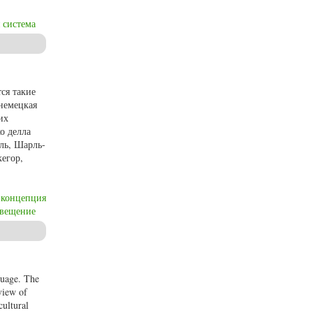
 система
ся такие
немецкая
их
о делла
ль, Шарль-
егор,
концепция
вещение
guage. The
view of
cultural