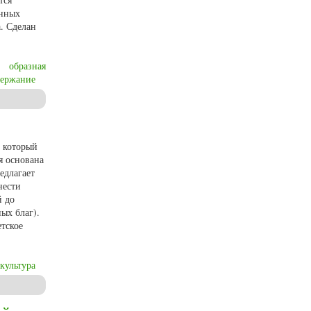
анных
. Сделан
образная
держание
екстовых связей
, который
я основана
едлагает
нести
й до
ых благ).
тское
культура