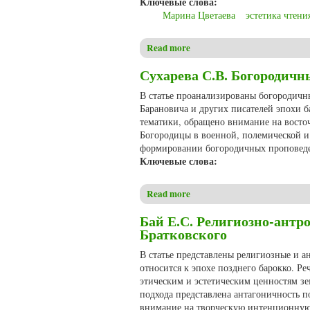
Ключевые слова:
Марина Цветаева
эстетика чтени
Read more
about Безруков А.Н., Салик
Сухарева С.В. Богородич
В статье проанализированы богородичн
Барановича и других писателей эпохи 
тематики, обращено внимание на восто
Богородицы в военной, полемической и 
формировании богородичных проповед
Ключевые слова:
Read more
about Сухарева С.В. Богоро
Бай Е.С. Религиозно-антр
Братковского
В статье представлены религиозные и а
относится к эпохе позднего барокко. Р
этическим и эстетическим ценностям з
подхода представлена антагоничность п
внимание на творческую интенционную 