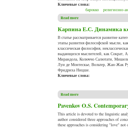
Ключевые слова:
барокко
религиозно-а
Read more
about Бай Е.С. Религиозно-
Карпина Е.С. Динамика к
В статье рассматривается развитие кат
этапы развития философской мысли, ка
классическая философия, неклассическ
выдающихся мыслителей, как Сократ, А
Мирандола, Колюччо Салютати, Мишель 
Луи де Монтескье, Вольтер, Жан-Жак Р
Фридриха Ницше.
Ключевые слова:
Read more
about Карпина Е.С. Динамик
Pavenkov O.S. Contemporary 
This article is devoted to the linguistic a
author considered three approaches of conc
these approaches is considering "love" not o