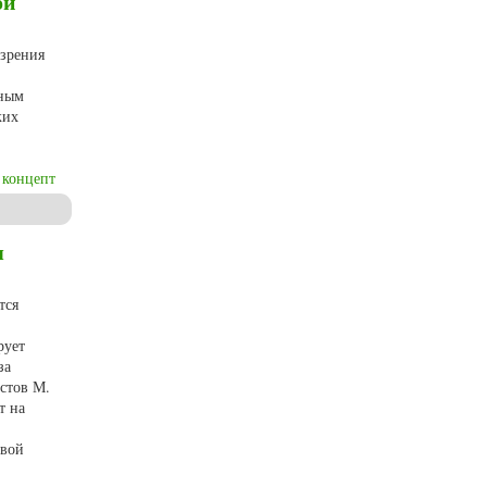
ой
 зрения
рным
ких
концепт
я
тся
рует
за
кстов М.
т на
евой