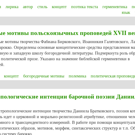
я
лирика
автор
стиль
концепт
поэтика текста
герменевтика
п
язык
аева Д.Е. Время-вечность как ведущий концепт стиля Марины Цветаевой
ные мотивы польскоязычных проповедей XVII ве
ые мотивы творчества Фабиана Бирковского, Иоанникия Галятовского, Ла
барокко. Определены основные концептические средства представления 
чную и западную школу богородичной литературы. Подчеркнута роль обр
политической прозе. Указано на значение библейской герменевтики в
ей.
концепт
богородичные мотивы
полемика
политическая проповед
дичные мотивы польскоязычных проповедей XVII века
опологические интенции барочной поэзии Дании
нтропологические интенции творчества Даниила Братковского, поэзия ко
ечь идет о церковной и морально-религиозной атрибутике, отношении чел
емного и трансцендентного измерений. В работе при помощи концептуал
оэтических образов, мотивов, морфем, синтаксических структур и т.п. 
систему барокко.