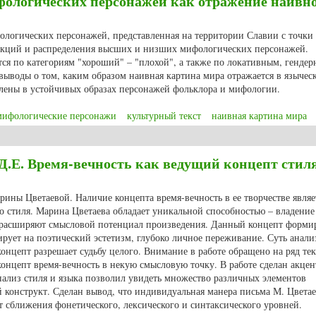
фологических персонажей как отражение наивн
ологических персонажей, представленная на территории Славии с точки
нкций и распределения высших и низших мифологических персонажей.
ся по категориям "хороший" – "плохой", а также по локативным, генде
ыводы о том, каким образом наивная картина мира отражается в язычес
тлены в устойчивых образах персонажей фольклора и мифологии.
мифологические персонажи
культурный текст
наивная картина мира
 мифологических персонажей как отражение наивной картины мира
 Д.Е. Время-вечность как ведущий концепт стил
рины Цветаевой. Наличие концепта время-вечность в ее творчестве являе
о стиля. Марина Цветаева обладает уникальной способностью – владение
 расширяют смысловой потенциал произведения. Данный концепт форми
ует на поэтический эстетизм, глубоко личное переживание. Суть анали
 концепт разрешает судьбу целого. Внимание в работе обращено на ряд те
концепт время-вечность в некую смысловую точку. В работе сделан акцен
нализ стиля и языка позволил увидеть множество различных элементов
конструкт. Сделан вывод, что индивидуальная манера письма М. Цвета
ет сближения фонетического, лексического и синтаксического уровней.