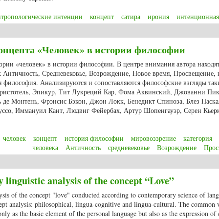
нтропологические интенции
концепт
сатира
ирония
интенционная
антропологические интенции барочной поэзии Даниила Братковского
онцепта «Человек» в истории философии
егории «человек» в истории философии. В центре внимания автора находят
к Античность, Средневековье, Возрождение, Новое время, Просвещение, 
ая философия. Анализируются и сопоставляются философские взгляды так
ристотель, Эпикур, Тит Лукреций Кар, Фома Аквинский, Джованни Пик
де Монтень, Фрэнсис Бэкон, Джон Локк, Бенедикт Спиноза, Блез Паска
уссо, Иммануил Кант, Людвиг Фейербах, Артур Шопенгауэр, Серен Кьерк
человек
концепт
история философии
мировоззрение
категория
человека
Античность
средневековье
Возрождение
Прос
а концепта «Человек» в истории философии
linguistic analysis of the concept “Love”
nalysis of the concept "love" conducted according to contemporary science of lan
ept analysis: philosophical, lingua-cognitive and lingua-cultural. The common 
nly as the basic element of the personal language but also as the expression of 