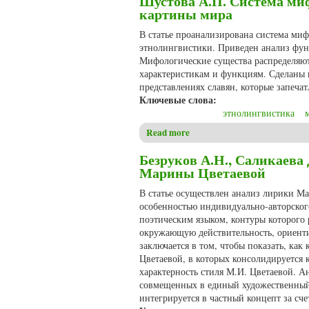
Шустова А.П. Система ми
картины мира
В статье проанализирована система миф
этнолингвистики. Приведен анализ фу
Мифологические существа распределяют
характеристикам и функциям. Сделаны в
представлениях славян, которые запеча
Ключевые слова:
этнолингвистика
Read more
about Шустова А.П. Система
Безруков А.Н., Саликаева
Марины Цветаевой
В статье осуществлен анализ лирики Ма
особенностью индивидуально-авторског
поэтическим языком, контуры которого
окружающую действительность, ориентир
заключается в том, чтобы показать, как
Цветаевой, в которых консолидируется 
характерность стиля М.И. Цветаевой. А
совмещенных в единый художественный 
интегрируется в частный концепт за сч