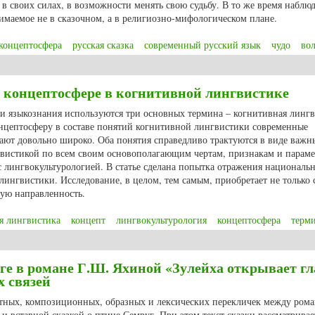
в своих силах, в возможности менять свою судьбу. В то же время наблюд
нимаемое не в сказочном, а в религиозно-мифологическом плане.
концептосфера
русская сказка
современный русский язык
чудо
во
, связанные со сферой чудесного, в русской сказке и в современном русск
о концептосфере в когнитивной лингвистике
ти языкознания используются три основных термина – когнитивная лингв
онцептосферу в составе понятий когнитивной лингвистики современные
вают довольно широко. Оба понятия справедливо трактуются в виде важн
вистикой по всем своим основополагающим чертам, признакам и параме
с лингвокультурологией. В статье сделана попытка отражения националь
лингвистики. Исследование, в целом, тем самым, приобретает не только 
кую направленность.
я лингвистика
концепт
лингвокультурология
концептосфера
терм
су о концептосфере в когнитивной лингвистике
ге в романе Г.Ш. Яхиной «Зулейха открывает гл
х связей
етных, композиционных, образных и лексических перекличек между ром
и вставной сказкой о птице Семруг. При этом текст сказки рассматривае