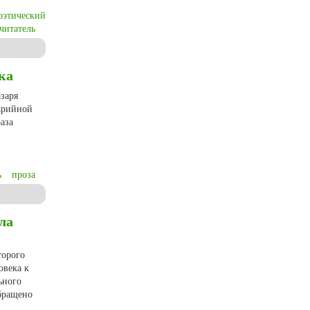
оэтический
читатель
ка
заря
марийной
аза
ь
проза
ла
торого
овека к
ьного
Обращено