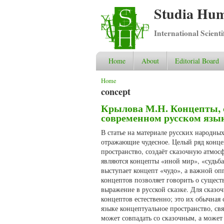
Studia Hum
International Scient
Home
About
Editorial Board
You are here
Home
concept
Крылова М.Н. Концепты, св
современном русском язы
В статье на материале русских народны
отражающие чудесное. Целый ряд концеп
пространство, создаёт сказочную атмо
являются концепты «иной мир», «судьба
выступает концепт «чудо», а важной оп
концептов позволяет говорить о сущест
выражение в русской сказке. Для сказ
концептов естественно; это их обычная
языке концептуальное пространство, свя
может совпадать со сказочным, а может