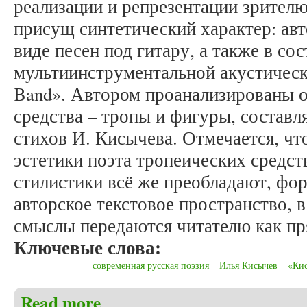
реализации и репрезентации зрител
присущ синтетический характер: авт
виде песен под гитару, а также в сос
мультиинструментальной акустичес
Band». Автором проанализированы 
средства – тропы и фигуры, состав
стихов И. Кисычева. Отмечается, чт
эстетики поэта тропеических средст
стилистики всё же преобладают, фо
авторское текстовое пространство, 
смыслы передаются читателю как пр
Ключевые слова:
современная русская поэзия
Илья Кисычев
«Ки
Read more
about Крылова М.Н. Стихи Ильи Кисычева в конте