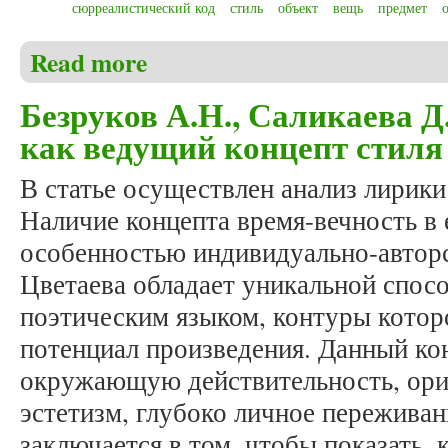
сюрреалистический код
стиль
объект
вещь
предмет
Read more
about Горелов О.С. Объектный принцип сюрреалист
Безруков А.Н., Саликаева Д
как ведущий концепт стил
В статье осуществлен анализ лирик
Наличие концепта время-вечность в 
особенностью индивидуально-авторс
Цветаева обладает уникальной спос
поэтическим языком, контуры кото
потенциал произведения. Данный к
окружающую действительность, ори
эстетизм, глубоко личное переживан
заключается в том, чтобы показать, 