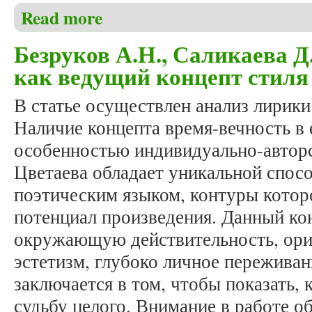
Read more
about Безруков А.Н. Конверсив поэтической комму
Безруков А.Н., Саликаева Д
как ведущий концепт стил
В статье осуществлен анализ лирик
Наличие концепта время-вечность в 
особенностью индивидуально-авторс
Цветаева обладает уникальной спос
поэтическим языком, контуры кото
потенциал произведения. Данный к
окружающую действительность, ори
эстетизм, глубоко личное переживан
заключается в том, чтобы показать, 
судьбу целого. Внимание в работе о