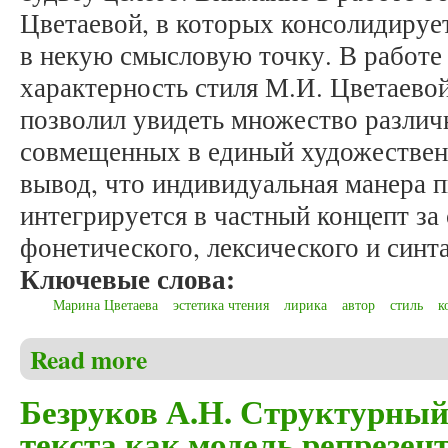
Цветаевой, в которых консолидируе
в некую смысловую точку. В работе 
характерность стиля М.И. Цветаевой
позволил увидеть множество различ
совмещенных в единый художествен
вывод, что индивидуальная манера 
интегрируется в частный концепт за
фонетического, лексического и синт
Ключевые слова:
Марина Цветаева
эстетика чтения
лирика
автор
стиль
к
Read more
about Безруков А.Н., Саликаева Д.Е. Время-вечн
Безруков А.Н. Структурный
текста как модель репрезен