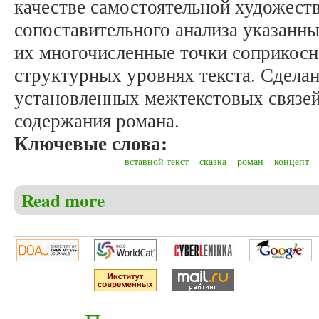
качестве самостоятельной художест
сопоставительного анализа указанн
их многочисленные точки соприкосн
структурных уровнях текста. Сделан
установленных межтекстовых связей
содержания романа.
Ключевые слова:
вставной текст
сказка
роман
концепт
Read more
about Шпак Э.Р. Сказка о Семруге в романе Г.Ш. 