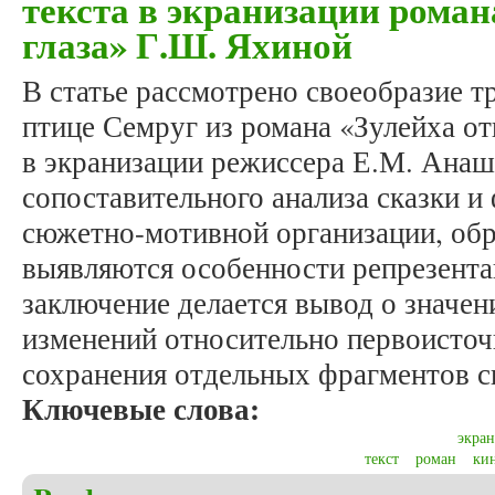
текста в экранизации роман
глаза» Г.Ш. Яхиной
В статье рассмотрено своеобразие т
птице Семруг из романа «Зулейха о
в экранизации режиссера Е.М. Анашк
сопоставительного анализа сказки и
сюжетно-мотивной организации, обр
выявляются особенности репрезентац
заключение делается вывод о значен
изменений относительно первоисточ
сохранения отдельных фрагментов с
Ключевые слова:
экра
текст
роман
ки
about Шпак Э.Р. Особенности репрезентации встав