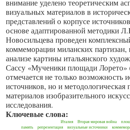
внимание уделено теоретическим ас
визуальных материалов в историчес
представлений о корпусе источников
основе адаптированной методики Л.В
Новосильцева проведен комплексны
коммеморации миланских партизан, в
анализе картины итальянского худо
Сассу «Мученики площади Лорето» (
отмечается не только возможность 
источников, но и методологическая 
материалов изобразительного искусс
исследования.
Ключевые слова:
Италия
Вторая мировая война
площ
память
репрезентация
визуальные источники
коммемор