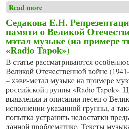
Read more
about Седакова Е.Н. Мученики площади Лорето в з
Седакова Е.Н. Репрезентац
памяти о Великой Отечестве
мэтал музыке (на примере 
«Radio Tapok»)
В статье рассматриваются особеннос
Великой Отечественной войне (1941-
– хэви-метал музыке на примере му
российской группы «Radio Tapok». Ц
выявлении и описании песен о Вели
исполнении указанной группы, а та
попытка устранить недостатки пред
данной проблематике. Тексты музыка