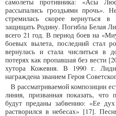
самолеты противника: «Асы Люф
рассыпались гроздьями прочь». Н
стремилась скорее вернуться в
защищать Родину. Погибла Белая Лил
всего 21 год. В период боев на «М
боевых вылета, последний стал ро
вернулась и стала числиться в д
потерях как пропавшая без вести [20
хутора Кожевня. В 1990 г. Лид
награждена званием Героя Советско
В рассматриваемой композиции ес
линия, призванная показать, что 
будут преданы забвению: «Ее дух
растворился в небесах» [17]. Пес