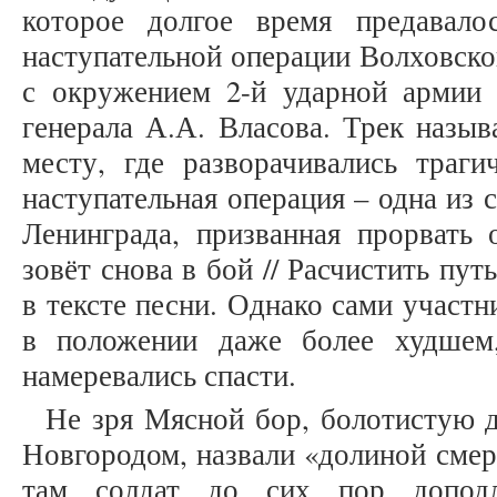
которое долгое время предавал
наступательной операции Волховског
с окружением 2-й ударной армии
генерала А.А. Власова. Трек назыв
месту, где разворачивались траги
наступательная операция – одна из 
Ленинграда, призванная прорвать 
зовёт снова в бой // Расчистить пут
в тексте песни. Однако сами участн
в положении даже более худшем
намеревались спасти.
Не зря Мясной бор, болотистую 
Новгородом, назвали «долиной смер
там солдат до сих пор доподл