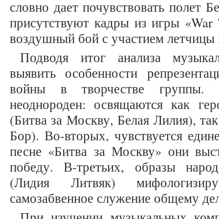
словно дает почувствовать полет Б
присутствуют кадры из игры «War 
воздушный бой с участием летчицы н
Подводя итог анализа музыка
выявить особенности репрезента
войны в творчестве группы. 
неоднороден: освящаются как ге
(Битва за Москву, Белая Лилия), та
Бор). Во-вторых, чувствуется един
песне «Битва за Москву» они вы
победу. В-третьих, образы наро
(Лидия Литвяк) мифологизиру
самозабвенное служение общему дел
При изучении музыкальных ком