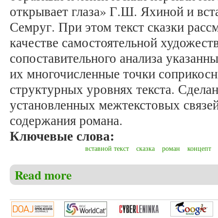
открывает глаза» Г.Ш. Яхиной и вст
Семруг. При этом текст сказки расс
качестве самостоятельной художест
сопоставительного анализа указанн
их многочисленные точки соприкосн
структурных уровнях текста. Сделан
установленных межтекстовых связей
содержания романа.
Ключевые слова:
вставной текст
сказка
роман
концепт
Read more
about Шпак Э.Р. Сказка о Семруге в романе Г.Ш. 