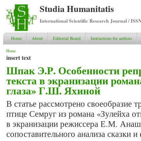
Studia Humanitatis
International Scientific Research Journal / ISS
Home
About
Editorial Board
Instructions for authors
You are here
Home
insert text
Шпак Э.Р. Особенности реп
текста в экранизации роман
глаза» Г.Ш. Яхиной
В статье рассмотрено своеобразие т
птице Семруг из романа «Зулейха о
в экранизации режиссера Е.М. Анашк
сопоставительного анализа сказки и