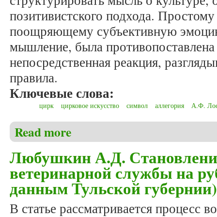
структурировать мысль о культуре, 
позитивистского подхода. Простому
поощряющему субъективную эмоцию
мышление, была противопоставлена 
непосредственная реакция, разгляд
правила.
Ключевые слова:
цирк
цирковое искусство
символ
аллегория
А.Ф. Ло
Read more
about Марков А.В. Русская философия и цирковое
Любушкин А.Д. Становление
ветеринарной службы на ру
данным Тульской губернии)
В статье рассматривается процесс в