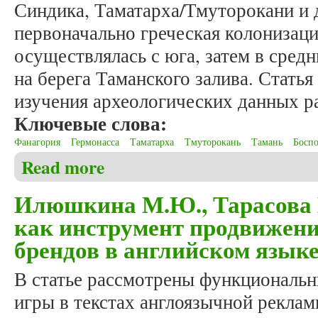
Синдика, Таматарха/Тмуторокани и 
первоначально греческая колонизац
осуществлялась с юга, затем в средн
на берега Таманского залива. Статья
изучения археологических данных р
Ключевые слова:
Фанагория
Гермонасса
Таматарха
Тмуторокань
Тамань
Босп
Read more
about Федченко О.Д. От Гермонассы до Таматархи
Илюшкина М.Ю., Тарасова 
как инструмент продвижен
брендов в английском язык
В статье рассмотрены функциональн
игры в текстах англоязычной рекла