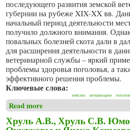
последующего развития земской ве
губернии на рубеже XIX-XX вв. Дан
начальный период деятельности мес
получило должного внимания. Одна
повальных болезней скота дали в д
для расширения деятельности в данн
ветеринарной службы – яркий приме
проблемы здоровья поголовья, а так
эффективного решения проблемы.
Ключевые слова:
земство
ветеринария
поголов
Read more
about Любушкин А.Д. Становление и развитие зем
Хруль А.В., Хруль С.В. Юмо
Окуджавы и Яцека Качмарс