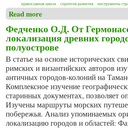
православная школа
стратегия развития
инструменты стра
Read more
about Пирогов Д.В. Выбор стратегии развития ч
Федченко О.Д. От Гермонас
локализация древних город
полуострове
В статье на основе исторических сви
римских и византийских авторов из
античных городов-колоний на Таман
Комплексное изучение географическ
старинных документах, позволяет о
Изучены маршруты морских путеше
побережья. Анализ упоминаемых ор
локализацию городов и областей: Фа