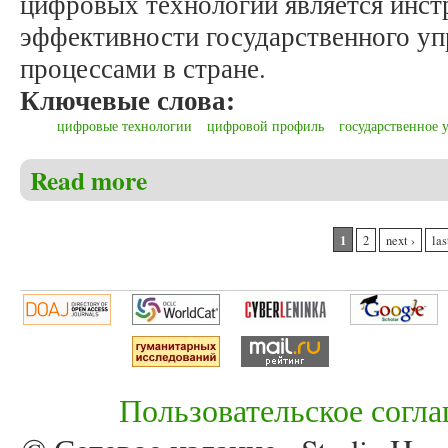
цифровых технологий является инс
эффективности государственного у
процессами в стране.
Ключевые слова:
цифровые технологии
цифровой профиль
государственное 
Read more
about Сазонова Н.В., Сазонова О.А. О развитии ц
Pages
1
2
next ›
las
Пользовательское согл