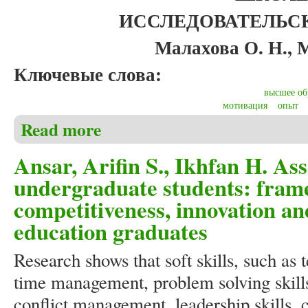
ИССЛЕДОВАТЕЛЬС
Малахова О. Н., 
Ключевые слова:
высшее об
мотивация
опыт
Read more
about Малахова О.Н., Мосина Л.С. Развитие учеб
Ansar, Arifin S., Ikhfan H. Asse
undergraduate students: fram
competitiveness, innovation a
education graduates
Research shows that soft skills, such as 
time management, problem solving skills
conflict management, leadership skills, 