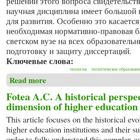
решении этого вопроса свидетельств
научная дисциплина имеет большой 
для развития. Особенно это касается
необходимая нормативно-правовая ба
светском вузе на всех образователь
подготовку и защиту диссертаций.
Ключевые слова:
теология
теологическое образован
Read more
about Мельков А.С. Развитие теологии как научно
Fotea A.C. A historical perspec
dimension of higher education 
This article focuses on the historical ev
higher education institutions and their 
order to fully understand this complex c