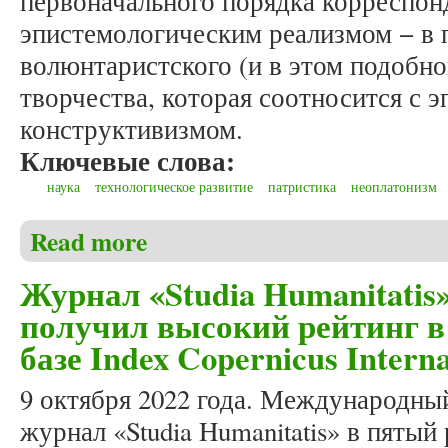
первоначального порядка корреспон
эпистемологическим реализмом − в 
волюнтаристского (и в этом подобн
творчества, которая соотносится с 
конструктивизмом.
Ключевые слова:
наука
технологическое развитие
патристика
неоплатонизм
Read more
about Пирожкова С.В. Патристическая антрополог
Журнал «Studia Humanitatis
получил высокий рейтинг в
базе Index Copernicus Interna
9 октября 2022 года. Международны
журнал «Studia Humanitatis» в пятый