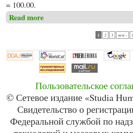
= 100.00.
Read more
about Журнал «Studia Humanitatis» получил высок
Pages
1
2
3
next ›
Пользовательское согл
© Сетевое издание «Studia Huma
Свидетельство о регистра
Федеральной службой по надз
технологий и массовых комм