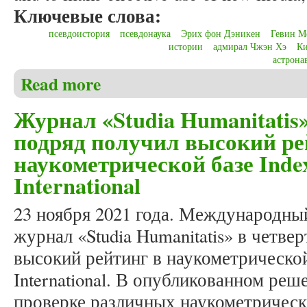
Ключевые слова:
псевдоистория
псевдонаука
Эрих фон Дэникен
Гевин М
истории
адмирал Чжэн Хэ
Ки
астрона
Read more
about Christensen C.S. Pseudohistory or pseudoscience
the communication of history
Журнал «Studia Humanitatis
подряд получил высокий ре
наукометрической базе Inde
International
23 ноября 2021 года. Международны
журнал «Studia Humanitatis» в четве
высокий рейтинг в наукометрической
International. В опубликованном реш
проверке различных наукометрическ