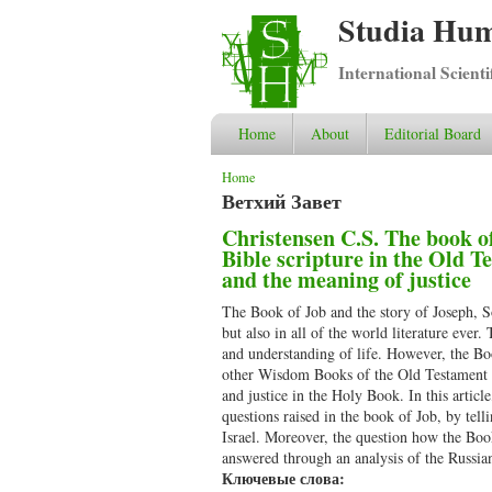
Studia Hum
International Scient
Home
About
Editorial Board
You are here
Home
Ветхий Завет
Christensen C.S. The book of
Bible scripture in the Old T
and the meaning of justice
The Book of Job and the story of Joseph, So
but also in all of the world literature ever.
and understanding of life. However, the Boo
other Wisdom Books of the Old Testament – 
and justice in the Holy Book. In this articl
questions raised in the book of Job, by tell
Israel. Moreover, the question how the Book
answered through an analysis of the Russia
Ключевые слова: