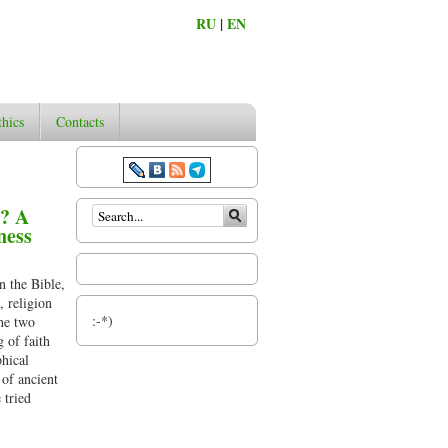
RU
|
EN
thics
Contacts
Search form
s? A
ness
n the Bible,
, religion
:-*)
the two
 of faith
phical
 of ancient
 tried