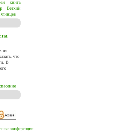
фан
книга
р
Ветхий
вягинцев
he Old Testament about man’s relationship to God, faith, evilness and the
сти
м не
азать, что
ти. В
кого
спасение