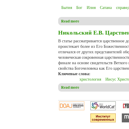
Бытия
Бог
Илия
Сатана
справе
Read more
about Christensen C.S. The book
meaning of justice
Никольский Е.В. Царстве
В статье рассматривается царственное д
проистекает более из Его Божественнос
отличался от других представителей об
человеческая сокровенная царственнос
финале на основе свидетельств Ветхого 
свойства Богочеловека как Его царствен
Ключевые слова:
христология
Иисус Христ
Read more
about Никольский Е.В. Царс