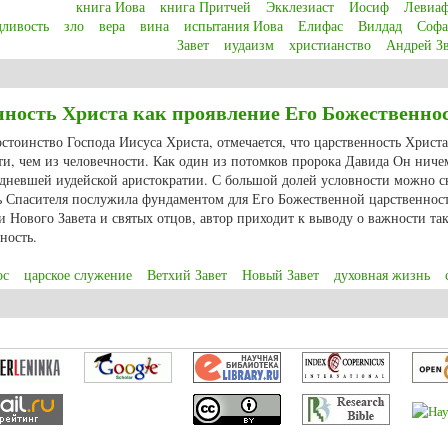
книга Иова
книга Притчей
Экклезиаст
Иосиф
Левиа
дливость
зло
вера
вина
испытания Иова
Елифас
Вилдад
Софа
Завет
иудаизм
христианство
Андрей З
 of Job – the real meaning of justice, faith and evilness? A Bible scripture in t
нность Христа как проявление Его Божественно
остоинство Господа Иисуса Христа, отмечается, что царственность Христа
ти, чем из человечности. Как один из потомков пророка Давида Он ниче
едневшей иудейской аристократии. С большой долей условности можно ск
ть Спасителя послужила фундаментом для Его Божественной царственнос
и Нового Завета и святых отцов, автор приходит к выводу о важности та
ность.
ос
царское служение
Ветхий Завет
Новый Завет
духовная жизнь
твенность Христа как проявление Его Божественности