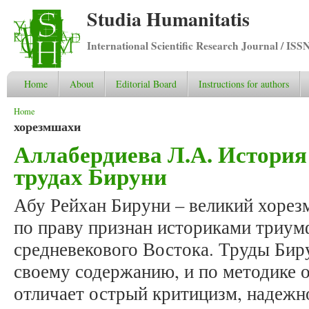
Studia Humanitatis
International Scientific Research Journal / ISS
Home
About
Editorial Board
Instructions for authors
You are here
Home
хорезмшахи
Аллабердиева Л.А. История
трудах Бируни
Абу Рейхан Бируни – великий хорез
по праву признан историками триум
средневекового Востока. Труды Биру
своему содержанию, и по методике о
отличает острый критицизм, надежн