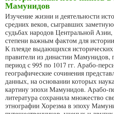
Мамунидов
Изучение жизни и деятельности ист
средних веков, сыгравших заметную
судьбах народов Центральной Азии,
степени важным фактом для истории
К плеяде выдающихся исторических 
правители из династии Мамунидов,
период с 995 по 1017 гг. Арабо-перс
географические сочинения представ
данных, на основании которых наук
картину эпохи Мамунидов. Арабо-пе
литература сохранила множество св
этнографии Хорезма в эпоху Мамуни
путешественников, ученых и других