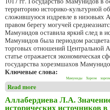
1017 гг. Государство Мамунидов в 
территорию историко-культурной об
сложившуюся издревле в низовьях А
правом берегу могучей среднеазиатс
Мамунидов оставила яркий след в и
Мамунидов была периодом расцвета
торговых отношений Центральной А
статье отражается экономическая с
государства хорезмшахов Мамунидо
Ключевые слова:
Мамуниды
Хорезм
хорез
Read more
about Аллабердиева Л.А. Экономическая история 
Аллабердиева Л.А. Значени
исторических источников в