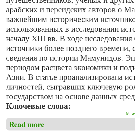
арабских и персидских авторов о М
важнейшим историческим источнико
использованных в исследовании исто
началу XIII вв. В ходе исследовани
источники более позднего времени,
сведения по истории Мамунидов. Э
периодом расцвета экономики и под
Азии. В статье проанализирована ис
личностей, сыгравших ключевую рол
государством на основе данных сре
Ключевые слова:
Мам
Read more
about Аллабердиева Л.А. Значение средневековых