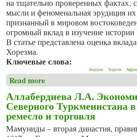
на тщательно проверенных фактах, 
мысли и феноменальная эрудиция их 
признанный в мировом востоковеде
огромный вклад в изучение истории
В статье представлена оценка вклад
Хорезма.
Ключевые слова:
Бируни
Хорезм
Афри
Read more
about Аллабердиева Л.А. История Хорезма в науч
Аллабердиева Л.А. Экономи
Северного Туркменистана в
ремесло и торговля
Мамуниды – вторая династия, прави