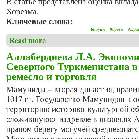
В статье представлена оценка вклад
Хорезма.
Ключевые слова:
Бируни
Хорезм
Афри
Read more
about Аллабердиева Л.А. История Хорезма в науч
Аллабердиева Л.А. Экономи
Северного Туркменистана в
ремесло и торговля
Мамуниды – вторая династия, прави
1017 гг. Государство Мамунидов в 
территорию историко-культурной об
сложившуюся издревле в низовьях А
правом берегу могучей среднеазиатс
Мамунидов оставила яркий след в и