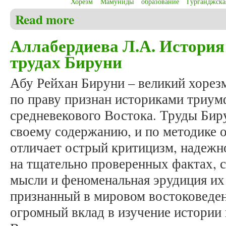
Хорезм
Мамуниды
образование
Гурганджска
Read more
about Аллабердиева Л.А. Социокультурные детер
Аллабердиева Л.А. История
трудах Бируни
Абу Рейхан Бируни – великий хорез
по праву признан историками триум
средневекового Востока. Труды Биру
своему содержанию, и по методике о
отличает острый критицизм, надежн
на тщательно проверенных фактах, 
мысли и феноменальная эрудиция их 
признанный в мировом востоковеде
огромный вклад в изучение истории