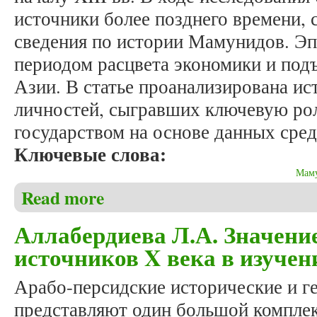
источники более позднего времени,
сведения по истории Мамунидов. Э
периодом расцвета экономики и под
Азии. В статье проанализирована ис
личностей, сыгравших ключевую рол
государством на основе данных сре
Ключевые слова:
Мам
Read more
about Аллабердиева Л.А. Значение средневековых
Аллабердиева Л.А. Значени
источников X века в изучен
Арабо-персидские исторические и г
представляют один большой комплек