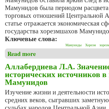
Мамунидов была периодом расцвета
торговых отношений Центральной А
статье отражается экономическая с
государства хорезмшахов Мамунидо
Ключевые слова:
Мамуниды
Хорезм
хорез
Read more
about Аллабердиева Л.А. Экономическая история 
Аллабердиева Л.А. Значени
исторических источников в
Мамунидов
Изучение жизни и деятельности ист
средних веков, сыгравших заметную
судьбах народов Центральной Азии,