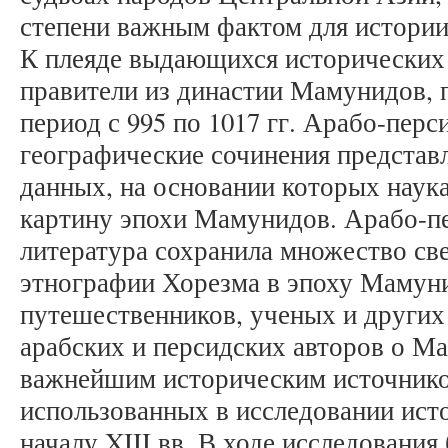
степени важным фактом для истории
К плеяде выдающихся исторических 
правители из династии Мамунидов,
период с 995 по 1017 гг. Арабо-перс
географические сочинения представ
данных, на основании которых наук
картину эпохи Мамунидов. Арабо-пе
литература сохранила множество св
этнографии Хорезма в эпоху Мамуни
путешественников, ученых и других
арабских и персидских авторов о М
важнейшим историческим источнико
использованных в исследовании исто
началу XIII вв. В ходе исследовани