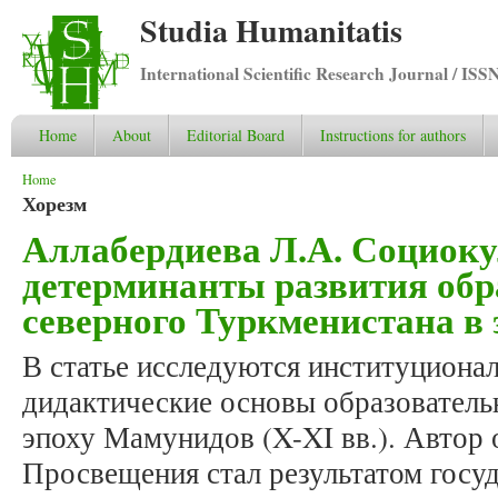
Studia Humanitatis
International Scientific Research Journal / ISS
Home
About
Editorial Board
Instructions for authors
You are here
Home
Хорезм
Аллабердиева Л.А. Социок
детерминанты развития обр
северного Туркменистана в
В статье исследуются институциона
дидактические основы образователь
эпоху Мамунидов (X-XI вв.). Автор 
Просвещения стал результатом госуд