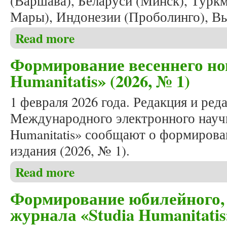
(Варшава), Беларуси (Минск), Турк
Мары), Индонезии (Проболинго), Вь
Read more
about Вышел в свет очередной номер журнала «Stud
Формирование весеннего но
Humanitatis» (2026, № 1)
1 февраля 2026 года. Редакция и ред
Международного электронного научн
Humanitatis» сообщают о формирова
издания (2026, № 1).
Read more
about Формирование весеннего номера журнала «St
Формирование юбилейного, 
журнала «Studia Humanitatis»