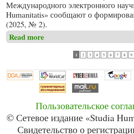
Международного электронного научн
Humanitatis» сообщают о формирова
(2025, № 2).
Read more
about Формирование летнего номера журнала «Stud
Pages
1
2
3
4
5
6
7
8
9
Пользовательское согл
© Сетевое издание «Studia Huma
Свидетельство о регистра