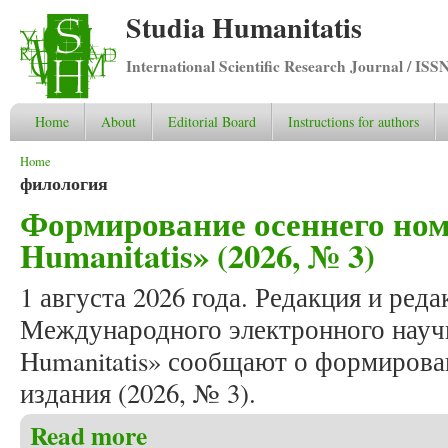
Studia Humanitatis
International Scientific Research Journal / ISS
Home
About
Editorial Board
Instructions for authors
You are here
Home
филология
Формирование осеннего ном
Humanitatis» (2026, № 3)
1 августа 2026 года. Редакция и ред
Международного электронного научн
Humanitatis» сообщают о формирова
издания (2026, № 3).
Read more
about Формирование осеннего номера журнала «Stu