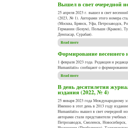
Вышел в свет очередной но
25 апреля 2023 г. вышел в свет весенн
(2023, № 1). Авторами этого номера ст
(Москва, Брянск, Уфа, Петрозаводск, Ро
Германии (Бохум), Польши (Краков), Т
Денпасар, Сурабая).
Read more
about Вышел в свет очередно
Формирование весеннего но
1 февраля 2023 года. Редакция и редак
Humanitatis» сообщают о формировании 
Read more
about Формирование весеннег
В день десятилетия журна
издания (2022, № 4)
25 января 2023 года Международному эл
Именно в этот день в 2013 году издани
Humanitatis» вышел в свет очередной н
авторами стали представители учебных 
Петрозаводск, Смоленск, Новосибирск,
Индонезии (Проболинго), Таджикистана 