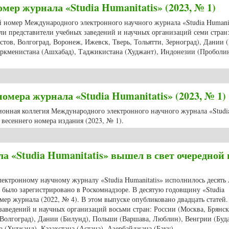
мер журнала «Studia Humanitatis» (2023, № 1)
ий номер Международного электронного научного журнала «Studia Humanit
али представители учебных заведений и научных организаций семи стран
стов, Волгоград, Воронеж, Ижевск, Тверь, Тольятти, Зерноград), Дании 
уркменистана (Ашхабад), Таджикистана (Худжант), Индонезии (Проболи
й номер журнала «Studia Humanitatis» (2023, № 1)
мера журнала «Studia Humanitatis» (2023, № 1)
ционная коллегия Международного электронного научного журнала «Studi
весеннего номера издания (2023, № 1).
о номера журнала «Studia Humanitatis» (2023, № 1)
ла «Studia Humanitatis» вышел в свет очередной
ектронному научному журналу «Studia Humanitatis» исполнилось десять 
е было зарегистрировано в Роскомнадзоре. В десятую годовщину «Studia
омер журнала (2022, № 4). В этом выпуске опубликовано двадцать стате
заведений и научных организаций восьми стран: России (Москва, Брянск
 Волгоград), Дании (Билунд), Польши (Варшава, Люблин), Венгрии (Буд
(Худжанд), Казахстана (Астана), Азербайджана (Баку).