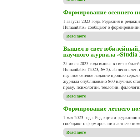
Формирование осеннего ном
1 августа 2023 года. Редакция и редак
Humanitatis» сообщают о формировании 
Read more
about Формирование осеннего
Вышел в свет юбилейный,
научного журнала «Studia 
25 июля 2023 года вышел в свет юбиле
Humanitatis» (2023, № 2). За десять ле
научное сетевое издание прошло серьез
журнала опубликовано 860 научных стат
праву, психологии, теологии, филолог
Read more
about Вышел в свет юбилейн
Формирование летнего номе
1 мая 2023 года. Редакция и редакцион
сообщают о формировании летнего номе
Read more
about Формирование летнего 