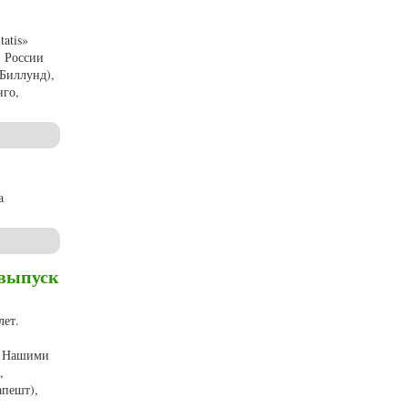
atis»
: России
(Биллунд),
нго,
a
 выпуск
лет.
й. Нашими
,
апешт),