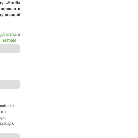
у «Studia
трирован в
муникаций
едагогика и
авторы
nitatis»
сии
уре,
хабад),