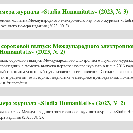
ера журнала «Studia Humanitatis» (2023, № 3)
ционная коллегия Международного электронного научного журнала «Studia
осеннего номера издания (2023, № 3).
 номера журнала «Studia Humanitatis» (2023, № 3)
 сороковой выпуск Международного электронно
Humanitatis» (2023, № 2)
йный, сороковой выпуск Международного электронного научного журнала
т, прошедших с момента выпуска первого номера журнала в июне 2013 год
ный и в целом успешный путь развития и становления. Сегодня в сорока
ей и рецензий по истории, педагогике и методике преподавания, полит
ии и философии.
ый, сороковой выпуск Международного электронного научного журнала «Stu
ра журнала «Studia Humanitatis» (2023, № 2)
ная коллегия Международного электронного научного журнала «Studia Hum
ра издания (2023, № 2).
номера журнала «Studia Humanitatis» (2023, № 2)