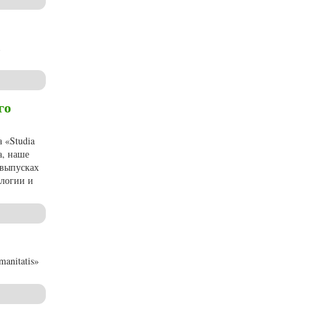
го
 «Studia
а, наше
 выпусках
ологии и
dia Humanitatis» (2023, № 2)
anitatis»