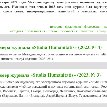
января 2024 года Международному электронному научному журнал
ать лет. Именно в этот день в 2013 году наш журнал был зарегис
в сфере связи, информационных технологий и массовых ком
история
филология
философия
п
методика
политология
право
психология
теология
номер
едактора
ера журнала «Studia Humanitatis» (2023, № 4)
ионная коллегия Международного электронного научного журнала «Studia
зимнего номера издания (2023, № 4).
номера журнала «Studia Humanitatis» (2023, № 4)
мер журнала «Studia Humanitatis» (2023, № 3)
нний номер Международного электронного научного журнала «Studia Huma
редставители учебных заведений и научных организаций семи стран: Рос
к, Воронеж, Саратов, Самара, Волгоград, Челябинск, Комсомольск-на-Ам
и (Варшава), Дании (Биллунд), Азербайджана (Баку), Туркменистана (Аш
й номер журнала «Studia Humanitatis» (2023, № 3)