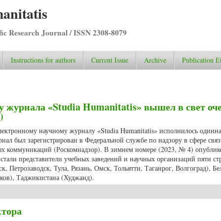
anitatis
ific Research Journal / ISSN 2308-8079
Instructions for authors
Current Issue
Archive
Publication E
 журнала «Studia Humanitatis» вышел в свет оч
)
ектронному научному журналу «Studia Humanitatis» исполнилось одинна
рнал был зарегистрирован в Федеральной службе по надзору в сфере связ
х коммуникаций (Роскомнадзор). В зимнем номере (2023, № 4) опублик
 стали представители учебных заведений и научных организаций пяти ст
к, Петрозаводск, Тула, Рязань, Омск, Тольятти, Таганрог, Волгоград), Бе
ков), Таджикистана (Худжанд).
ину журнала «Studia Humanitatis» вышел в свет очередной выпуск издания
ктора