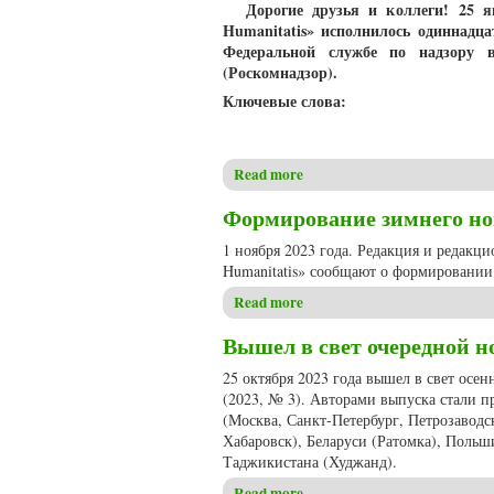
Дорогие друзья и коллеги! 25 
Humanitatis» исполнилось одиннадц
Федеральной службе по надзору 
(Роскомнадзор).
Ключевые слова:
Read more
about Обращение главного р
Формирование зимнего ном
1 ноября 2023 года. Редакция и редакц
Humanitatis» сообщают о формировании 
Read more
about Формирование зимнего 
Вышел в свет очередной но
25 октября 2023 года вышел в свет осе
(2023, № 3). Авторами выпуска стали п
(Москва, Санкт-Петербург, Петрозаводс
Хабаровск), Беларуси (Ратомка), Польш
Таджикистана (Худжанд).
Read more
about Вышел в свет очередно