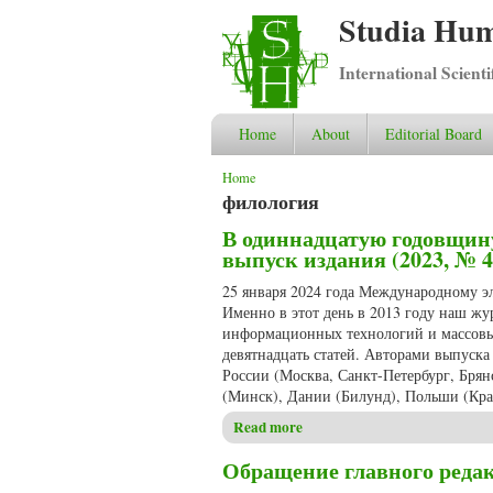
Studia Hum
International Scient
Home
About
Editorial Board
You are here
Home
филология
В одиннадцатую годовщину
выпуск издания (2023, № 4
25 января 2024 года Международному эл
Именно в этот день в 2013 году наш жу
информационных технологий и массовы
девятнадцать статей. Авторами выпуска
России (Москва, Санкт-Петербург, Брянс
(Минск), Дании (Билунд), Польши (Кра
Read more
about В одиннадцатую годовщ
Обращение главного реда