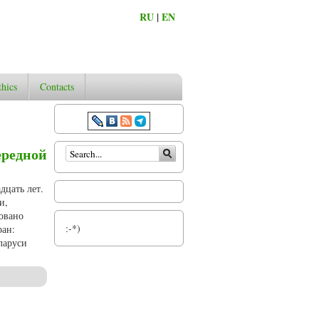
RU
|
EN
thics
Contacts
Search form
ередной
дцать лет.
и,
овано
:-*)
ран:
ларуси
 (2023, № 4)