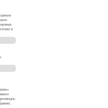
журнала
рошло
 научных
гогике и
 «Studia Humanitatis» (2022, № 1)
a
tatis»
имнего
розаводск,
Краков),