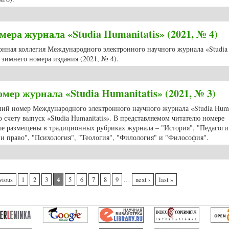
номер журнала «Studia Humanitatis», посвященный десятилетию Института
ера журнала «Studia Humanitatis» (2021, № 4)
ионная коллегия Международного электронного научного журнала «Studia
зимнего номера издания (2021, № 4).
номера журнала «Studia Humanitatis» (2021, № 4)
мер журнала «Studia Humanitatis» (2021, № 3)
нний номер Международного электронного научного журнала «Studia Huma
о счету выпуск «Studia Humanitatis». В представляемом читателю номере
ые размещены в традиционных рубриках журнала – "История", "Педагоги
и право", "Психология", "Теология", "Филология" и "Философия".
й номер журнала «Studia Humanitatis» (2021, № 3)
4
vious
1
2
3
5
6
7
8
9
…
next ›
last »