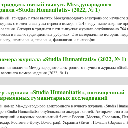
 тридцать пятый выпуск Международного
нала «Studia Humanitatis» (2022, № 1)
лейный, тридцать пятый выпуск Международного электронного научного 
рошедших с момента выпуска первого номера в 2013 году, наше издание п
новления. Сегодня в тридцати пяти выпусках журнала опубликовано 764
ически в наших традиционных рубриках. Это материалы по истории, педа
 праву, психологии, теологии, филологии и философии.
ый, тридцать пятый выпуск Международного электронного научного журнала
мера журнала «Studia Humanitatis» (2022, № 1)
ционная коллегия Международного электронного научного журнала «Studi
весеннего номера издания (2022, № 1).
о номера журнала «Studia Humanitatis» (2022, № 1)
р журнала «Studia Humanitatis», посвященный
овременных гуманитарных исследований
ий номер Международного электронного научного журнала «Studia Humani
ре «Studia Humanitatis» опубликовано двадцать статей. Авторами этого з
аведений и научных организаций 5 стан: России (Москва, Ярославль, Пет
нодар, Ростов-на-Дону, Волгоград), Украины (Киев), Польши (Варшава, 
нго).