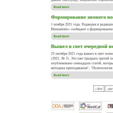
Read more
about Вышел в свет зимний 
Формирование зимнего ном
1 ноября 2021 года. Редакция и редакц
Humanitatis» сообщают о формировании 
Read more
about Формирование зимнего 
Вышел в свет очередной но
25 октября 2021 года вышел в свет осе
(2021, № 3). Это уже тридцать третий п
опубликовано семнадцать статей, котор
методика преподавания", "Политология 
Read more
about Вышел в свет очередно
Pages
« first
‹ pre