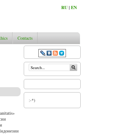
RU
|
EN
thics
Contacts
Search form
:-*)
nitatis»
сии
ии
Индонезии