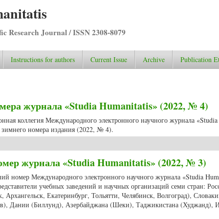
anitatis
ific Research Journal / ISSN 2308-8079
Instructions for authors
Current Issue
Archive
Publication E
ера журнала «Studia Humanitatis» (2022, № 4)
ионная коллегия Международного электронного научного журнала «Studia
зимнего номера издания (2022, № 4).
номера журнала «Studia Humanitatis» (2022, № 4)
мер журнала «Studia Humanitatis» (2022, № 3)
нний номер Международного электронного научного журнала «Studia Huma
редставители учебных заведений и научных организаций семи стран: Рос
к, Архангельск, Екатеринбург, Тольятти, Челябинск, Волгоград), Словак
в), Дании (Биллунд), Азербайджана (Шеки), Таджикистана (Худжанд), 