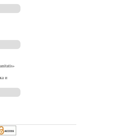
 современных гуманитарных исследований
nitatis»
ка и