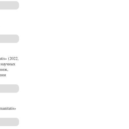
is» (2022,
и научных
онеж,
езии
anitatis»