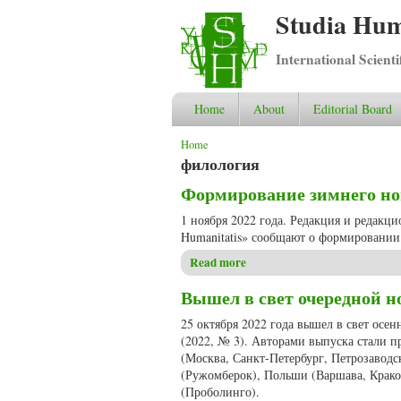
Studia Hum
International Scient
Home
About
Editorial Board
You are here
Home
филология
Формирование зимнего ном
1 ноября 2022 года. Редакция и редакц
Humanitatis» сообщают о формировании 
Read more
about Формирование зимнего 
Вышел в свет очередной но
25 октября 2022 года вышел в свет осе
(2022, № 3). Авторами выпуска стали п
(Москва, Санкт-Петербург, Петрозаводс
(Ружомберок), Польши (Варшава, Крако
(Проболинго).