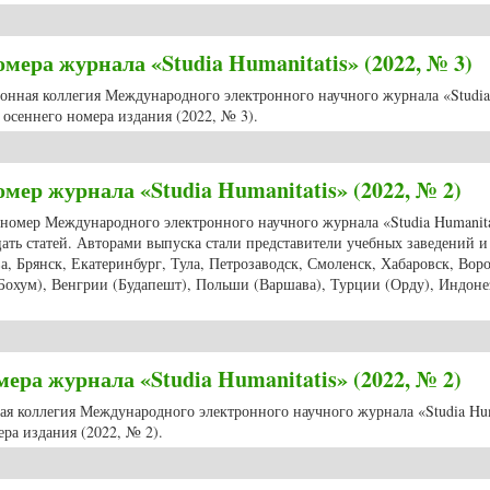
й номер журнала «Studia Humanitatis» (2022, № 3)
ера журнала «Studia Humanitatis» (2022, № 3)
ционная коллегия Международного электронного научного журнала «Studia
осеннего номера издания (2022, № 3).
 номера журнала «Studia Humanitatis» (2022, № 3)
мер журнала «Studia Humanitatis» (2022, № 2)
 номер Международного электронного научного журнала «Studia Humanitat
ать статей. Авторами выпуска стали представители учебных заведений 
а, Брянск, Екатеринбург, Тула, Петрозаводск, Смоленск, Хабаровск, Вор
(Бохум), Венгрии (Будапешт), Польши (Варшава), Турции (Орду), Индон
й номер журнала «Studia Humanitatis» (2022, № 2)
ра журнала «Studia Humanitatis» (2022, № 2)
ная коллегия Международного электронного научного журнала «Studia Hum
ра издания (2022, № 2).
номера журнала «Studia Humanitatis» (2022, № 2)