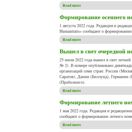
Read more
about Вышел в свет очередно
Формирование осеннего ном
1 августа 2022 года. Редакция и редак
Humanitatis» сообщают о формировании 
Read more
about Формирование осеннего
Вышел в свет очередной но
25 июля 2022 года вышел в свет летний
№ 2). В номере опубликовано девятнадц
организаций семи стран: России (Москв
Саратов), Дании (Биллунд), Германии 
(Проболинго).
Read more
about Вышел в свет очередно
Формирование летнего номе
1 мая 2022 года. Редакция и редакцион
сообщают о формировании летнего номе
Read more
about Формирование летнего 