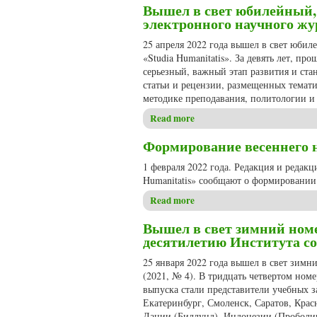
Вышел в свет юбилейный,
электронного научного жур
25 апреля 2022 года вышел в свет юби
«Studia Humanitatis». За девять лет, п
серьезный, важный этап развития и ста
статьи и рецензии, размещенных темат
методике преподавания, политологии и
Read more
about Вышел в свет юбилейн
Формирование весеннего но
1 февраля 2022 года. Редакция и редак
Humanitatis» сообщают о формировании 
Read more
about Формирование весеннег
Вышел в свет зимний номе
десятилетию Института с
25 января 2022 года вышел в свет зимн
(2021, № 4). В тридцать четвертом номе
выпуска стали представители учебных з
Екатеринбург, Смоленск, Саратов, Крас
Дании (Биллунд), Индонезии (Проболи