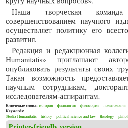
кругу научных вопросов».
Наша творческая команда 
совершенствованием научного изда
осуществляет политику его всесто
развития.
Редакция и редакционная коллеги
Humanitatis» приглашают авто
опубликовать результаты своих тр
Такая возможность предоставляе
научным сотрудникам, доктора
исследователям-аспирантам.
Ключевые слова:
история
филология
философия
политология
Keywords:
Studia Humanitatis
history
political science and law
theology
philo
Printer-friendly version