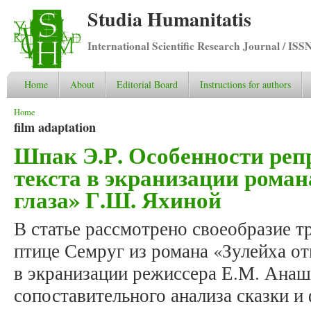
Studia Humanitatis
International Scientific Research Journal / ISS
Home
About
Editorial Board
Instructions for authors
You are here
Home
film adaptation
Шпак Э.Р. Особенности реп
текста в экранизации роман
глаза» Г.Ш. Яхиной
В статье рассмотрено своеобразие т
птице Семруг из романа «Зулейха о
в экранизации режиссера Е.М. Анашк
сопоставительного анализа сказки и