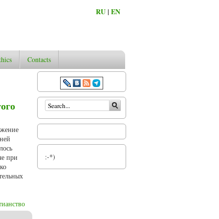
RU
|
EN
thics
Contacts
Search form
ого
ажение
нней
лось
:-*)
че при
дко
ительных
тианство
биходе