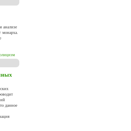
и анализе
г монарха.
е
толицизм
нных
сских
роводит
ний
что данное
зация