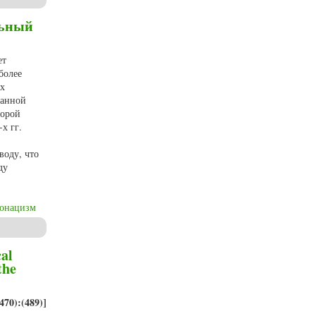
льный
ет
более
ых
данной
торой
х гг.
воду, что
ду
онацизм
е поджанров метала
cal
the
470):(489)]