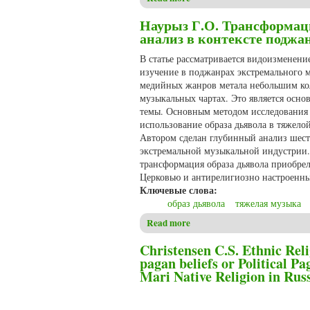
Наурыз Г.О. Трансформац
анализ в контексте поджа
В статье рассматривается видоизменени
изучение в поджанрах экстремального м
медийных жанров метала небольшим кол
музыкальных чартах. Это является осно
темы. Основным методом исследования я
использование образа дьявола в тяжелой
Автором сделан глубинный анализ шест
экстремальной музыкальной индустрии. 
трансформация образа дьявола приобре
Церковью и антирелигиозно настроенн
Ключевые слова:
образ дьявола
тяжелая музыка
Read more
about Наурыз Г.О. Трансфор
Christensen C.S. Ethnic Reli
pagan beliefs or Political 
Mari Native Religion in Rus