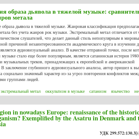
ия образа дьявола в тяжелой музыке: сравните
нров метала
е образа дьявола в тяжелой музыке. Жанровая классификация предполага
етала без учета жанров рок музыки. Экстремальный метал отличается от 
ичеством слушателей, что делает данный стиль непопулярным в миров
вной причиной незаинтересованности академического круга в изучении 
вляется аудиовизуальный анализ. В качестве отправной точки, после ко
 музыке стало еще более популярным, является сатанинская истерия 1980-
и музыкальных треков, принадлежащих к европейской и американской
В заключение глубинного аудиовизуального анализа, автор пришел к вы
ла социально значимый характер из-за угроз повторения конфликтов меж
ыми группами людей.
экстремальный метал
оккультизм в музыке
сатанизм
язычество
не
мация образа дьявола в тяжелой музыке: сравнительный анализ в контекст
gion in nowadays Europe: renaissance of the histori
Paganism? Exemplified by the Asatru in Denmark and 
sia
УДК 299.572:130.3[(