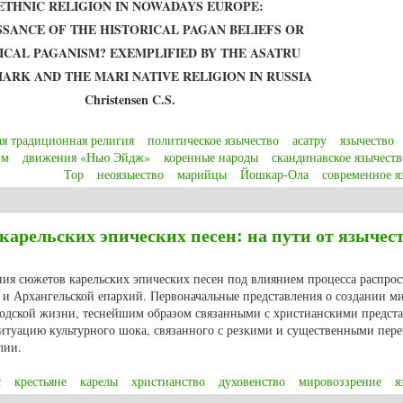
ETHNIC RELIGION IN NOWADAYS EUROPE:
SSANCE OF THE HISTORICAL PAGAN BELIEFS OR
ICAL PAGANISM? EXEMPLIFIED BY THE ASATRU
ARK AND THE MARI NATIVE RELIGION IN RUSSIA
Christensen C.S.
я традиционная религия
политическое язычество
асатру
язычество
зм
движения «Нью Эйдж»
коренные народы
скандинавское язычеств
Тор
неоязыество
марийцы
Йошкар-Ола
современное я
Religion in nowadays Europe: renaissance of the historical pagan beliefs or P
арельских эпических песен: на пути от язычест
ния сюжетов карельских эпических песен под влиянием процесса распро
 и Архангельской епархий. Первоначальные представления о создании м
ходской жизни, теснейшим образом связанными с христианскими предст
итуацию культурного шока, связанного с резкими и существенными пер
лии.
с
крестьяне
карелы
христианство
духовенство
мировоззрение
я