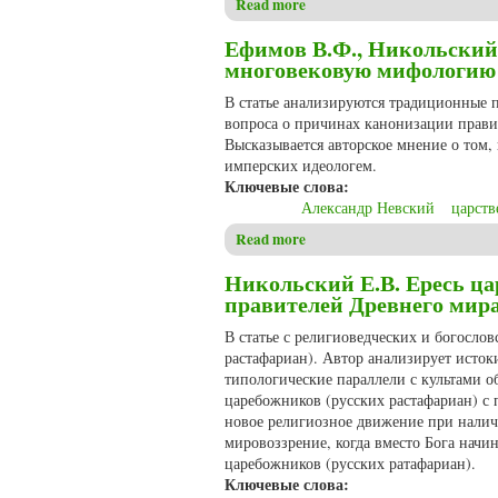
Read more
about Пулькин М.В. Персонаж
Ефимов В.Ф., Никольский 
многовековую мифологию
В статье анализируются традиционные п
вопроса о причинах канонизации правит
Высказывается авторское мнение о том,
имперских идеологем.
Ключевые слова:
Александр Невский
царств
Read more
about Ефимов В.Ф., Никольс
Никольский Е.В. Ересь ц
правителей Древнего мир
В статье с религиоведческих и богосло
растафариан). Автор анализирует исток
типологические параллели с культами о
царебожников (русских растафариан) с 
новое религиозное движение при налич
мировоззрение, когда вместо Бога начи
царебожников (русских ратафариан).
Ключевые слова: