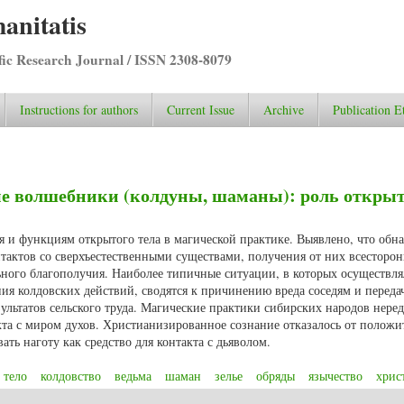
anitatis
ific Research Journal / ISSN 2308-8079
Instructions for authors
Current Issue
Archive
Publication E
 волшебники (колдуны, шаманы): роль открыт
я и функциям открытого тела в магической практике. Выявлено, что обн
тактов со сверхъестественными существами, получения от них всесторо
ьного благополучия. Наиболее типичные ситуации, в которых осуществля
я колдовских действий, сводятся к причинению вреда соседям и переда
зультатов сельского труда. Магические практики сибирских народов нере
кта с миром духов. Христианизированное сознание отказалось от полож
ть наготу как средство для контакта с дьяволом.
тело
колдовство
ведьма
шаман
зелье
обряды
язычество
хрис
ные волшебники (колдуны, шаманы): роль открытого тела в магическом о