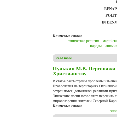
RENAI
POLIT
IN DENM
Ключевые слова:
этническая религия
марийска
народы
аними
Read more
about Christensen C.S. Ethnic 
Religion in Russia
Пулькин М.В. Персонажи к
Христианству
В статье рассмотрены проблемы измене
Православия на территориях Олонецкой
сохраняются, дополняясь реалиями при
Эпические песни позволяют пережить с
мировоззрении жителей Северной Каре
Ключевые слова:
эпо