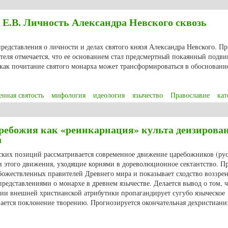
и карельских эпических песен: на пути от язычества к Христианству
Е.В. Личность Александра Невского сквозь
редставления о личности и делах святого князя Александра Невского. Пр
еля отмечается, что ее основанием стал предсмертный покаянный подви
 как почитание святого монарха может трансформироваться в обосновани
енная святость
мифология
идеология
язычество
Православие
ка
кий Е.В. Личность Александра Невского сквозь многовековую мифологию
аребожия как «реинкарнация» культа деизирова
а
вских позиций рассматривается современное движение царебожников (ру
и этого движения, уходящие корнями в дореволюционное сектантство. П
божествленных правителей Древнего мира и показывает сходство воззре
представлениями о монархе в древнем язычестве. Делается вывод о том, 
ии внешней христианской атрибутики пропагандирует сугубо языческое
нается поклонение творению. Прогнозируется окончательная дехристиани