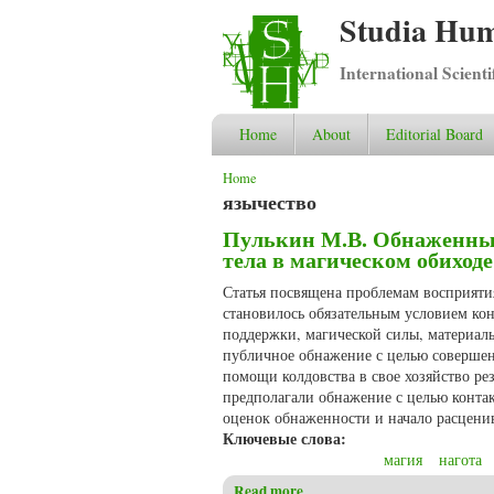
Studia Hum
International Scient
Home
About
Editorial Board
You are here
Home
язычество
Пулькин М.В. Обнаженные
тела в магическом обиходе
Статья посвящена проблемам восприяти
становилось обязательным условием кон
поддержки, магической силы, материал
публичное обнажение с целью совершени
помощи колдовства в свое хозяйство ре
предполагали обнажение с целью конта
оценок обнаженности и начало расценива
Ключевые слова:
магия
нагота
Read more
about Пулькин М.В. Обнажен