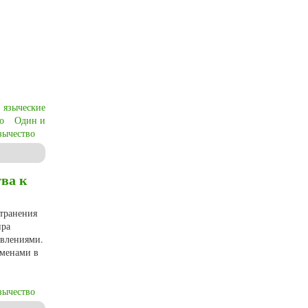
языческие
о
Один и
зычество
olitical Paganism? Exemplified by the Asatru in Denmark and the Mari Native
ва к
странения
ира
авлениями.
еменами в
зычество