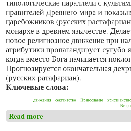
типологические параллели с культа
правителей Древнего мира и показыв
царебожников (русских растафариан
монархе в древнем язычестве. Делае
новое религиозное движение при на
атрибутики пропагандирует сугубо 
когда вместо Бога начинается покло
Прогнозируется окончательная дехр
(русских ратафариан).
Ключевые слова:
движения
сектантство
Православие
христианств
Второ
Read more
about Никольский Е.В. Ересь царебожия как «реи