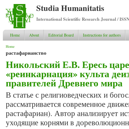
Studia Humanitatis
International Scientific Research Journal / ISS
Home
About
Editorial Board
Instructions for authors
You are here
Home
растафарианство
Никольский Е.В. Ересь цар
«реинкарнация» культа де
правителей Древнего мира
В статье с религиоведческих и бого
рассматривается современное движе
растафариан). Автор анализирует ис
уходящие корнями в дореволюционн