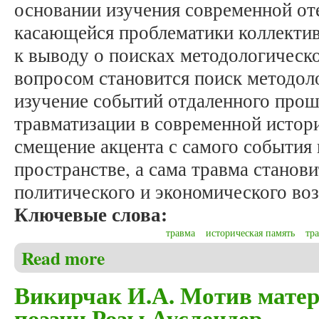
основании изучения современной от
касающейся проблематики коллектив
к выводу о поисках методологическ
вопросом становится поиск методол
изучение событий отдаленного прош
травматизации в современной истор
смещение акцента с самого события 
пространстве, а сама травма станов
политического и экономического воз
Ключевые слова:
травма
историческая память
тр
Read more
about Аникин Д.А. Травматизация прошлого: мето
Викирчак И.А. Мотив матер
поэзии Розы Ауслендер