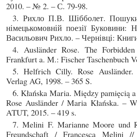
2010. – № 2. – С. 79-98.
3. Рихло П.В. Шібболет. Пошуки
німецькомовній поезії Буковини: 
Васильович Рихло. – Чернівці: Книги 
4. Ausländer Rose. The Forbidden 
Frankfurt a. M.: Fischer Taschenbuch Ve
5. Helfrich Cilly. Rose Ausländer.
Verlag AG, 1998. – 365 S.
6. Kłańska Maria. Między pamięcią a
Rose Ausländer / Maria Kłańska. – 
ATUT, 2015. – 419 s.
7. Melini F. Marianne Moore und R
Freundschaft / Francesca Melini //