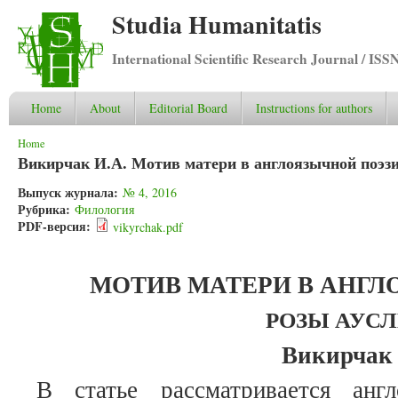
Studia Humanitatis
International Scientific Research Journal / ISS
Home
About
Editorial Board
Instructions for authors
You are here
Home
Викирчак И.А. Мотив матери в англоязычной поэз
Выпуск журнала:
№ 4, 2016
Рубрика:
Филология
PDF-версия:
vikyrchak.pdf
МОТИВ МАТЕРИ В АНГЛ
РОЗЫ АУС
Викирчак 
В статье рассматривается анг