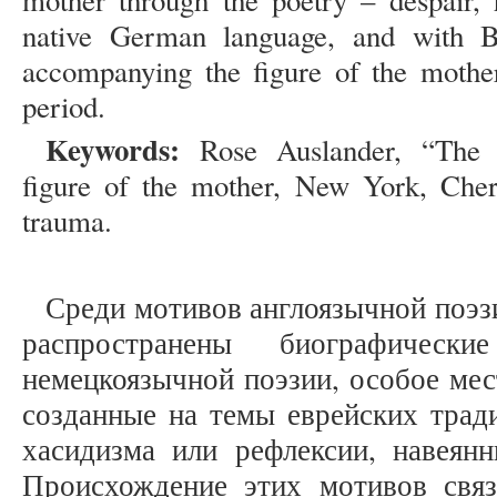
mother through the poetry – despair, 
native German language, and with B
accompanying the figure of the mother
period.
Keywords:
Rose Auslander, “The F
figure of the mother, New York, Chern
trauma.
Среди мотивов англоязычной поэз
распространены биографиче
немецкоязычной поэзии, особое мес
созданные на темы еврейских трад
хасидизма или рефлексии, навеян
Происхождение этих мотивов свя