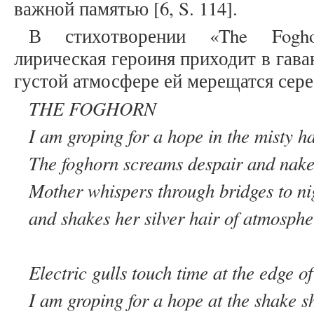
важной памятью [6, S. 114].
В стихотворении «The Fogho
лирическая героиня приходит в гава
густой атмосфере ей мерещатся сер
THE FOGHORN
I am groping for a hope in the misty h
The foghorn screams despair and nake
Mother whispers through bridges to ni
and shakes her silver hair of atmosphe
Electric gulls touch time at the edge of
I am groping for a hope at the shake s