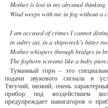
Mother is lost in my abysmal thinking.
Wind weeps with me in fog without a c
I am accused of crimes I cannot distin
in sultry air, in a shipwreck’s bitter ro
Mother whispers through bridges in b
The foghorn screams like a baby pier
Туманный горн – это специальн
подачи звукового сигнала в ус
Тягучий, низкий, очень характерны
прибор под воздействием во
предупреждает навигаторов о при