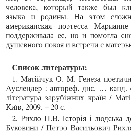
человека, который также был к
языка и родины. На этом сложн
американская поэтесса Марианн
поддерживала ее, но и помогла сн
душевного покоя и встречи с матерь
Список литературы:
1. Матійчук О. М. Генеза поетичн
Ауслендер : автореф. дис. … канд. ф
література зарубіжних країн / Мат
Київ, 2009. – 20 с.
2. Рихло П.В. Історія і людська д
Буковини / Петро Васильович Рихло 