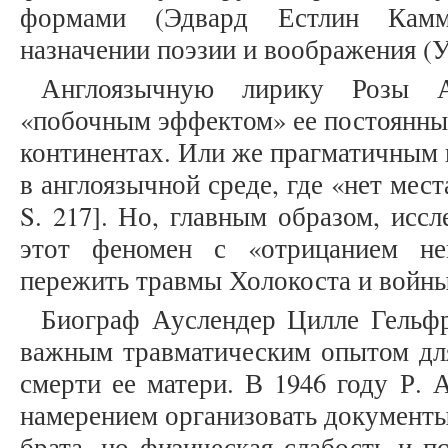
формами (Эдвард Естлин Камм
назначении поэзии и воображения (У
Англоязычную лирику Розы А
«побочным эффектом» ее постоянных
континентах. Или же прагматичным 
в англоязычной среде, где «нет мест
S. 217]. Но, главным образом, исс
этот феномен с «отрицанием не
пережить травмы Холокоста и войны 
Биограф Ауслендер Цилле Гельфр
важным травматическим опытом для
смерти ее матери. В 1946 году Р. 
намерением организовать документы
брата, но физическая слабость и п