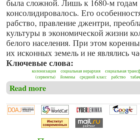
была сложной. Лишь к 1680-м годам
консолидировалось. Его особенност
рабство, правление джентри, преобл
культуры в экономической жизни ко
белого населения. При этом коренн
их исконных земель и не являлись ч
Ключевые слова:
колонизация
социальная иерархия
социальная транс
(сервенты)
йомены
средний класс
рабство
таба
Read more
about Востриков П.В. Формирование общества кол