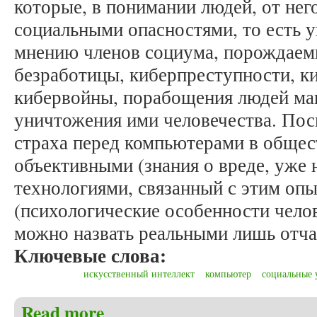
которые, в понимании людей, от не
социальными опасностями, то есть у
мнению членов социума, порождаем
безработицы, киберпреступности, к
кибервойны, порабощения людей ма
уничтожения ими человечества. Пос
страха перед компьютерами в общес
объективными (знания о вреде, уже
технологиями, связанный с этим оп
(психологические особенности челов
можно назвать реальными лишь отча
Ключевые слова:
искусственный интеллект
компьютер
социальные 
Read more
about Крылова М.Н. Социальные угрозы, которые 