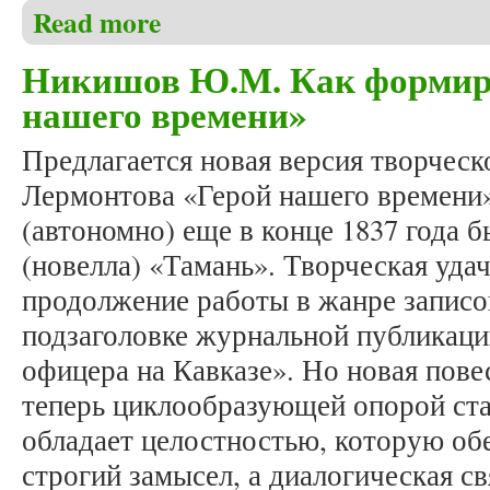
Read more
about Тарасова Д.В. Мотив убийства в русской ли
Никишов Ю.М. Как формир
нашего времени»
Предлагается новая версия творческ
Лермонтова «Герой нашего времени
(автономно) еще в конце 1837 года б
(новелла) «Тамань». Творческая уда
продолжение работы в жанре записо
подзаголовке журнальной публикаци
офицера на Кавказе». Но новая пове
теперь циклообразующей опорой ста
обладает целостностью, которую об
строгий замысел, а диалогическая св