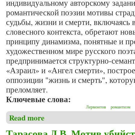
индивидуальному авторскому задани
романтической поэзии мотивы страд
судьбы, жизни и смерти, включаясь 
словесного контекста, обретают нов
принципу динамизма, понятные и пр
художественном мире русского поэт
предпринимается структурно-семант
«Азраил» и «Ангел смерти», постро
оппозиции "жизнь и смерть", котор
преломляет.
Ключевые слова:
Лермонтов
романтизм
Read more
about Ким Ю.А., Мехтиев В.Г. Динамизация трад
Тарасова Д.В. Мотив убийст