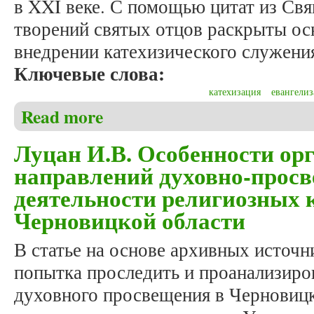
в XXI веке. С помощью цитат из Св
творений святых отцов раскрыты о
внедрении катехизического служени
Ключевые слова:
катехизация
евангелиз
Read more
about Гелетюк Н.В. Евангелизация и катехизация
Луцан И.В. Особенности ор
направлений духовно-просв
деятельности религиозных 
Черновицкой области
В статье на основе архивных источн
попытка проследить и проанализиро
духовного просвещения в Черновицк