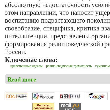
абсолютную недостаточность усилий
этом направлении, что наносит уще
воспитанию подрастающего поколени
своеобразие, специфика, критика вз
интеллигенции, представлены орган
формирования религиоведческой гра
России.
Ключевые слова:
нравственные идеалы
религиоведческая грамотность
гуманизм
Read more
about Ефимов В.Ф. Социально-педагогические ас