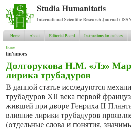
Studia Humanitatis
International Scientific Research Journal / ISS
Home
About
Editorial Board
Instructions for authors
You are here
Home
fin’amors
Долгорукова Н.М. «Лэ» Ма
лирика трубадуров
В данной статье исследуются механ
трубадуров XII века первой францу
жившей при дворе Генриха II Планта
влияние лирики трубадуров проявляе
(отдельные слова и понятия, значим