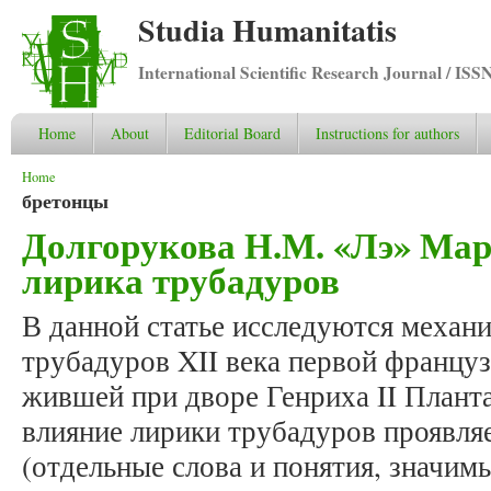
Studia Humanitatis
International Scientific Research Journal / ISS
Home
About
Editorial Board
Instructions for authors
You are here
Home
бретонцы
Долгорукова Н.М. «Лэ» Ма
лирика трубадуров
В данной статье исследуются механ
трубадуров XII века первой францу
жившей при дворе Генриха II Планта
влияние лирики трубадуров проявляе
(отдельные слова и понятия, значим