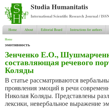
Studia Humanitatis
International Scientific Research Journal / ISS
Home
About
Editorial Board
Instructions for authors
You are here
Home
эмотивность
Зенченко Е.О., Шушмарченк
составляющая речевого пор
Коляды
В статье рассматриваются вербальн
проявления эмоций в речи современ
Николая Коляды. Представлены раз
лексики, невербальное выражение 