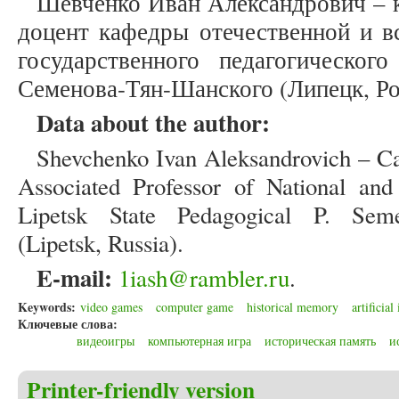
Шевченко Иван Александрович – к
доцент кафедры отечественной и в
государственного педагогическог
Семенова-Тян-Шанского (Липецк, Ро
Data about the author:
Shevchenko Ivan Aleksandrovich – Can
Associated Professor of National and
Lipetsk State Pedagogical P. Seme
(Lipetsk, Russia).
E-mail:
1iash@rambler.ru
.
Keywords:
video games
computer game
historical memory
artificial
Ключевые слова:
видеоигры
компьютерная игра
историческая память
и
Printer-friendly version