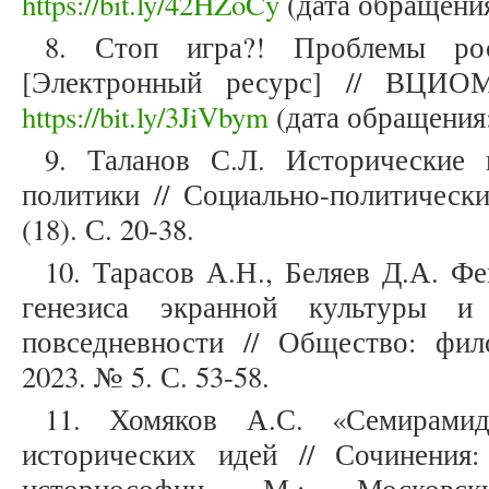
https://bit.ly/42HZoCy
(дата обращения:
8. Стоп игра?! Проблемы росс
[Электронный ресурс] // ВЦИОМ 
https://bit.ly/3JiVbym
(дата обращения:
9. Таланов С.Л. Исторические 
политики // Социально-политическ
(18). С. 20-38.
10. Тарасов А.Н., Беляев Д.А. Ф
генезиса экранной культуры и 
повседневности // Общество: фило
2023. № 5. С. 53-58.
11. Хомяков А.С. «Семирамид
исторических идей // Сочинения