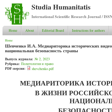
Studia Humanitatis
International Scientific Research Journal / ISS
Home
About
Editorial Board
Instructions for authors
You are here
Home
Шевченко И.А. Медиариторика исторических видео
национальная безопасность страны
Выпуск журнала:
№ 2, 2023
Рубрика:
Политология и право
PDF-версия:
shevchenko.pdf
МЕДИАРИТОРИКА ИСТОР
В ЖИЗНИ РОССИЙСК
НАЦИОНАЛ
БЕЗОПАСНОСТ