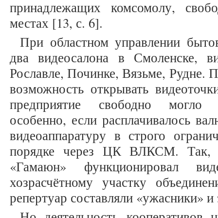
принадлежащих комсомолу, своб
местах [13, с. 6].
При областном управлении быто
два видеосалона в Смоленске, в
Рославле, Починке, Вязьме, Рудне.
возможность открывать видеоточ
предприятие свободно могло к
особенно, если расплачивалось ва
видеоаппаратуру в строго ограни
порядке через ЦК ВЛКСМ. Так, 
«Гамаюн» функционировал виде
хозрасчётному участку объедине
репертуар составляли «ужасники» и эр
Но деятельность кооперативов н