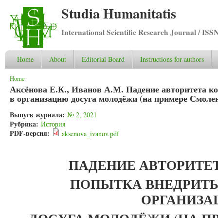
Studia Humanitatis
International Scientific Research Journal / ISS
Home
About
Editorial Board
Instructions for authors
You are here
Home
Аксёнова Е.К., Иванов А.М. Падение авторитета 
в организацию досуга молодёжи (на примере Смоле
Выпуск журнала:
№ 2, 2021
Рубрика:
История
PDF-версия:
aksenova_ivanov.pdf
ПАДЕНИЕ АВТОРИТЕ
ПОПЫТКА ВНЕДРИТ
ОРГАНИЗ