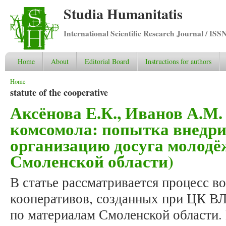
Studia Humanitatis
International Scientific Research Journal / ISS
Home
About
Editorial Board
Instructions for authors
You are here
Home
statute of the cooperative
Аксёнова Е.К., Иванов А.М.
комсомола: попытка внедр
организацию досуга молодё
Смоленской области)
В статье рассматривается процесс в
кооперативов, созданных при ЦК В
по материалам Смоленской области.