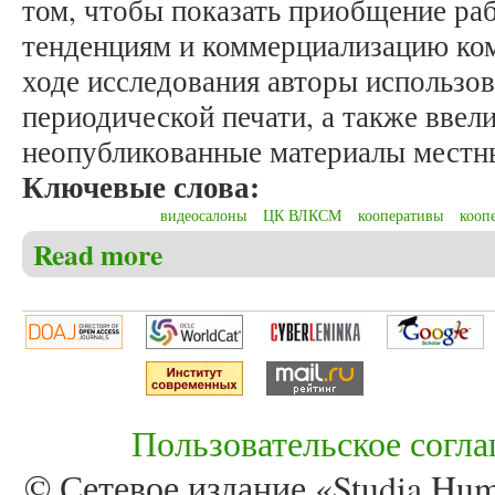
том, чтобы показать приобщение ра
тенденциям и коммерциализацию ком
ходе исследования авторы использо
периодической печати, а также ввел
неопубликованные материалы местн
Ключевые слова:
видеосалоны
ЦК ВЛКСМ
кооперативы
кооп
Read more
about Аксёнова Е.К., Иванов А.М. Падение автор
примере Смоленской области)
Пользовательское согл
© Сетевое издание «Studia Huma