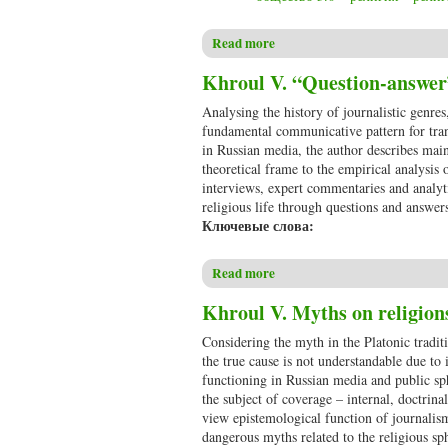
Read more
about Рыжов Ю.В. Религия 5.
Khroul V. “Question-answer”
Analysing the history of journalistic genre
fundamental communicative pattern for tra
in Russian media, the author describes main
theoretical frame to the empirical analysis 
interviews, expert commentaries and analytica
religious life through questions and answer
Ключевые слова:
Read more
about Khroul V. “Question-ans
Khroul V. Myths on religions
Considering the myth in the Platonic tradi
the true cause is not understandable due t
functioning in Russian media and public sph
the subject of coverage – internal, doctrinal
view epistemological function of journalism
dangerous myths related to the religious sp