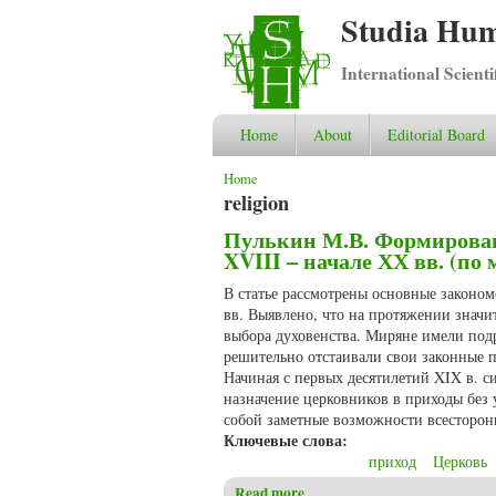
Studia Hum
International Scient
Home
About
Editorial Board
You are here
Home
religion
Пулькин М.В. Формирован
XVIII – начале ХХ вв. (п
В статье рассмотрены основные законо
вв. Выявлено, что на протяжении значи
выбора духовенства. Миряне имели под
решительно отстаивали свои законные 
Начиная с первых десятилетий XIX в. 
назначение церковников в приходы без
собой заметные возможности всесторон
Ключевые слова:
приход
Церковь
Read more
about Пулькин М.В. Формиров