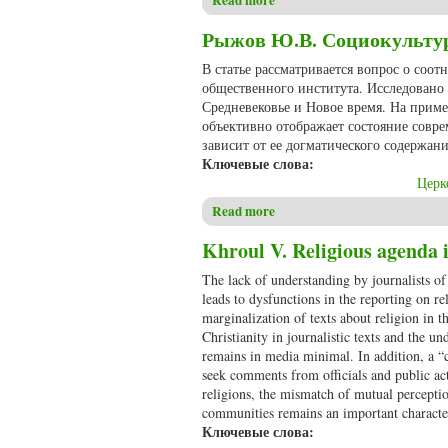
Read more
about Пулькин М.В. Нагие с
Рыжов Ю.В. Социокультур
В статье рассматривается вопрос о соо
общественного института. Исследовано 
Средневековье и Новое время. На приме
объективно отображает состояние совр
зависит от ее догматического содержани
Ключевые слова:
Церк
Read more
about Рыжов Ю.В. Социокуль
Khroul V. Religious agenda 
The lack of understanding by journalists of 
leads to dysfunctions in the reporting on r
marginalization of texts about religion in
Christianity in journalistic texts and the u
remains in media minimal. In addition, a “cr
seek comments from officials and public act
religions, the mismatch of mutual perceptio
communities remains an important characteris
Ключевые слова: