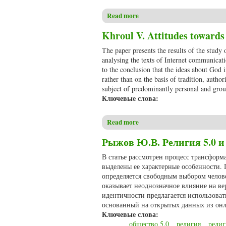
Read more
about Khroul V. Religious age
Khroul V. Attitudes towards
The paper presents the results of the study
analysing the texts of Internet communicati
to the conclusion that the ideas about God 
rather than on the basis of tradition, author
subject of predominantly personal and grou
Ключевые слова:
Read more
about Khroul V. Attitudes towa
Рыжов Ю.В. Религия 5.0 и
В статье рассмотрен процесс трансформ
выделены ее характерные особенности. 
определяется свободным выбором челов
оказывает неоднозначное влияние на в
идентичности предлагается использова
основанный на открытых данных из онл
Ключевые слова:
общество 5.0
религия
религ