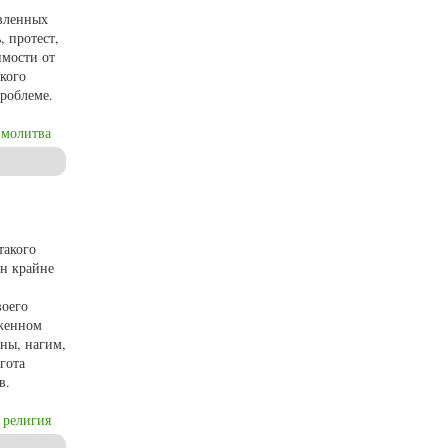
овленных
, протест,
имости от
ского
проблеме.
молитва
такого
ен крайне
воего
аженном
ны, нагим,
гота
в.
религия