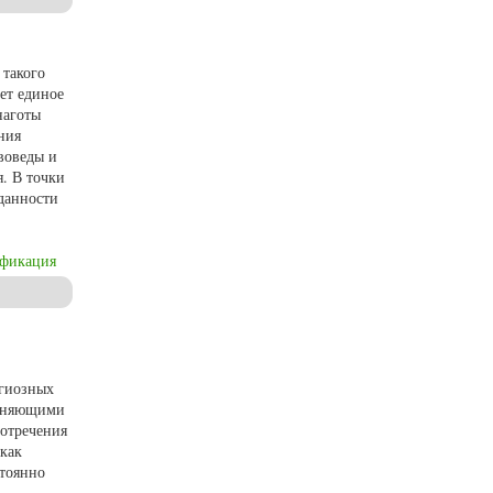
 такого
ет единое
наготы
ния
воведы и
. В точки
еданности
ификация
игиозных
олняющими
 отречения
 как
стоянно