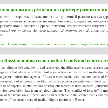
верхъестественные существа: от мифологии к христианскому вероучению
ная динамика религии на примере развития и
тношении исторического развития иконы с динамикой религии как культур
развитие иконы в различные периоды: Античность, период иконоборчест
ре Восточной и Западной Церквей показано, что религиозное искусство
еменной ему культуры. При этом конкретный художественный стиль икон
я.
овь
Православие
христианство
религия
икона
социокультурная 
турная динамика религии на примере развития иконы
in Russian mainstream media: trends and controvers
the religious life complexity and sensitivity, the difference between profane an
eligions. Content analysis of the most popular Russian mainstream media discov
 the general information agenda of Russian mass media, with the dominance of 
nderexposure of religious minorities, while the popular presentation of doctrinal
isis of experts” in publications on religious topics has been detected: journalist
ivists more often than from religious scholars. The “conflict of formats” in me
ns of the boundaries of permissible and acceptable in the secular media and rel
tic of the current state of media-religion relations in Russia.