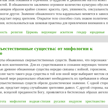
остей. В обнаженности заключено огромное количество культурно обусл
ающим образом крайне сложно: красота, грех, уязвимость, сексуальность
многое другое. Значение обнаженного тела кардинально меняется в завис
редстает перед зрителем. Открытое тело способно стать знаком политиче
ния, использоваться как шоковая практика для привлечения внимания к 
ность
религия
Церковь
верующие
аскетизм
гендер
юродивые
ные праведники: открытое тело в аскетических и религиозных практиках
ъестественные существа: от мифологии к
ю
рты обнаженных сверхъестественных существ. Выявлено, что персонажи 
в всех континентов. Для их существования в сознании верующих типич
е древние обнаженные существа нередко связаны с войной, героизмом,
ее часто такого рода существа в той или иной мере выбирают местом с
ельной мере рационально объясняет необходимость их пребывания в обн
хъестественных существ обрели дуалистическое значение. С одной сторо
м, предстает перед случайными зрителями дьявол. С другой стороны, на
, всецелой преданности Богу, проявляется в бестелесных образах ангело
гота
мифология
водная стихия
русалки
индуизм
христианство