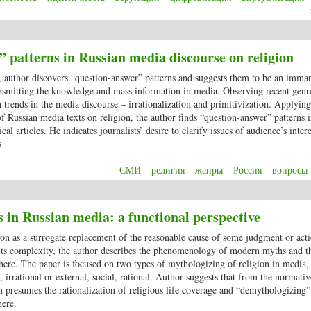
0 и проблема религиозной идентичности
 patterns in Russian media discourse on religion
s, author discovers “question-answer” patterns and suggests them to be an imma
nsmitting the knowledge and mass information in media. Observing recent gen
 trends in the media discourse – irrationalization and primitivization. Applying
of Russian media texts on religion, the author finds “question-answer” patterns 
l articles. He indicates journalists’ desire to clarify issues of audience’s inter
s
СМИ
религия
жанры
Россия
вопросы
wer” patterns in Russian media discourse on religion
 in Russian media: a functional perspective
tion as a surrogate replacement of the reasonable cause of some judgment or act
o its complexity, the author describes the phenomenology of modern myths and t
ere. The paper is focused on two types of mythologizing of religion in media, 
, irrational or external, social, rational. Author suggests that from the normativ
 presumes the rationalization of religious life coverage and “demythologizing” 
here.