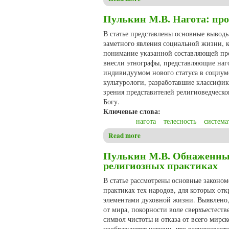
Пулькин М.В. Нагота: пр
В статье представлены основные выводы
заметного явления социальной жизни, к
понимание указанной составляющей про
внесли этнографы, представляющие наго
индивидуумом нового статуса в социум
культурологи, разработавшие классифи
зрения представителей религиоведческо
Богу.
Ключевые слова:
нагота
телесность
система
Read more
about Пулькин М.В. Нагота:
Пулькин М.В. Обнаженные
религиозных практиках
В статье рассмотрены основные законо
практиках тех народов, для которых о
элементами духовной жизни. Выявлено, 
от мира, покорности воле сверхъестест
символ чистоты и отказа от всего мирс
изображаются нагими, что расцениваетс