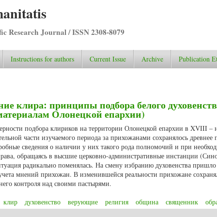
anitatis
ific Research Journal / ISSN 2308-8079
Instructions for authors
Current Issue
Archive
Publication E
ие клира: принципы подбора белого духовенств
о материалам Олонецкой епархии)
мерности подбора клириков на территории Олонецкой епархии в XVIII – 
тельной части изучаемого периода за прихожанами сохранялось древнее 
робные сведения о наличии у них такого рода полномочий и при необхо
права, обращаясь в высшие церковно-административные инстанции (Сино
ситуация радикально поменялась. На смену избранию духовенства пришло
 учета мнений прихожан. В изменившейся реальности прихожане сохраня
него контроля над своими пастырями.
клир
духовенство
верующие
религия
община
священник
обр
ание клира: принципы подбора белого духовенства в XVIII – начале ХХ вв