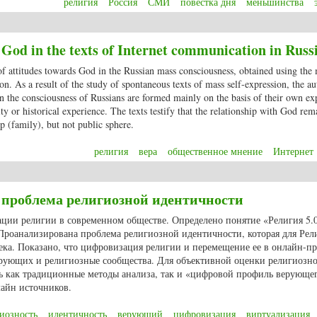
религия
Россия
СМИ
повестка дня
меньшинства
nda in Russian mainstream media: trends and controversies
 God in the texts of Internet communication in Russ
 of attitudes towards God in the Russian mass consciousness, obtained using the
on. As a result of the study of spontaneous texts of mass self-expression, the a
in the consciousness of Russians are formed mainly on the basis of their own ex
ity or historical experience. The texts testify that the relationship with God rem
p (family), but not public sphere.
религия
вера
общественное мнение
Интернет
rds God in the texts of Internet communication in Russia
 проблема религиозной идентичности
ации религии в современном обществе. Определено понятие «Религия 5.
Проанализирована проблема религиозной идентичности, которая для Рел
ека. Показано, что цифровизация религии и перемещение ее в онлайн-пр
ерующих и религиозные сообщества. Для объективной оценки религиозн
ть как традиционные методы анализа, так и «цифровой профиль верующег
айн источников.
иозность
идентичность
верующий
цифровизация
виртуализация