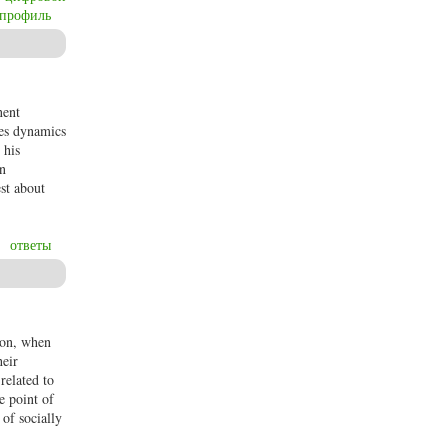
профиль
nent
res dynamics
 his
in
est about
ответы
ion, when
heir
related to
e point of
of socially