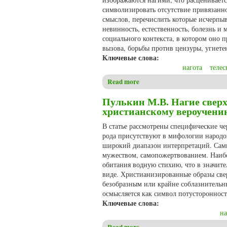
символизировать отсутствие привязанн
смыслов, перечислить которые исчерпыв
невинность, естественность, болезнь и 
социального контекста, в котором оно п
вызова, борьбы против цензуры, угнете
Ключевые слова:
нагота
телес
Read more
about Пулькин М.В. Обнажен
Пулькин М.В. Нагие сверх
христианскому вероучени
В статье рассмотрены специфические че
рода присутствуют в мифологии народо
широкий диапазон интерпретаций. Самы
мужеством, самопожертвованием. Наибол
обитания водную стихию, что в значит
виде. Христианизированные образы свер
безобразным или крайне соблазнительны
осмысляется как символ потусторонности
Ключевые слова:
на