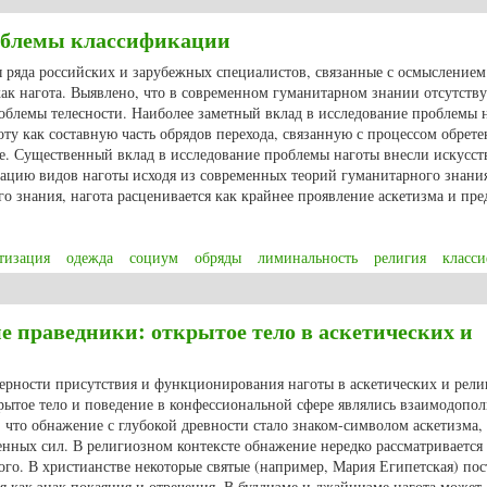
облемы классификации
 ряда российских и зарубежных специалистов, связанные с осмыслением
ак нагота. Выявлено, что в современном гуманитарном знании отсутству
блемы телесности. Наиболее заметный вклад в исследование проблемы 
ту как составную часть обрядов перехода, связанную с процессом обрете
е. Существенный вклад в исследование проблемы наготы внесли искусст
кацию видов наготы исходя из современных теорий гуманитарного знания
го знания, нагота расценивается как крайнее проявление аскетизма и пр
тизация
одежда
социум
обряды
лиминальность
религия
класс
 проблемы классификации
 праведники: открытое тело в аскетических и
мерности присутствия и функционирования наготы в аскетических и рел
ткрытое тело и поведение в конфессиональной сфере являлись взаимодоп
что обнажение с глубокой древности стало знаком-символом аскетизма,
венных сил. В религиозном контексте обнажение нередко рассматривается
кого. В христианстве некоторые святые (например, Мария Египетская) по
я как знак покаяния и отречения. В буддизме и джайнизме нагота может