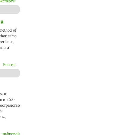
эксперты
ia
 method of
uthor came
perience,
ains a
Россия
0» и
игии 5.0
остранство
ой
о»,
цифровой