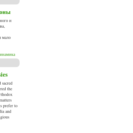
коны
ного и
ва,
ы мало
динамика
ies
d sacred
ered the
Orthodox
 matters
s prefer to
dia and
igious