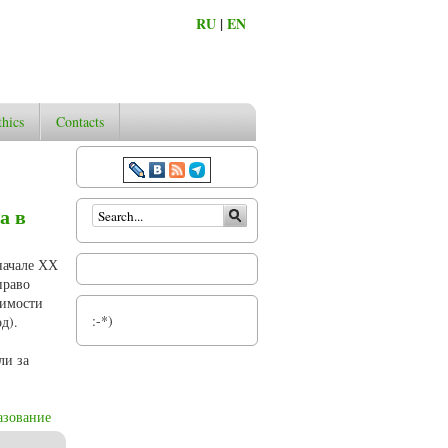
RU
|
EN
thics
Contacts
Search form
а в
начале ХХ
право
димости
:-*)
д).
ли за
азование
. (по материалам Олонецкой епархии)