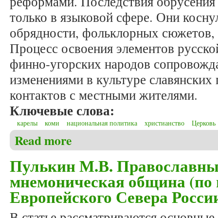
реформами. Последствия обрусения 
только в языковой сфере. Они косн
обрядности, фольклорных сюжетов, 
Процесс освоения элементов русско
финно-угорских народов сопровожд
изменениями в культуре славянских 
контактов с местными жителями.
Ключевые слова:
карелы
коми
национальная политика
христианство
Церковь
Read more
about Пулькин М.В. Обрусение в XIX – начале XX 
Пулькин М.В. Православны
мнемоническая община (по
Европейского Севера Росси
В статье рассматриваются основные