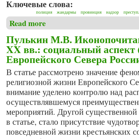
Ключевые слова:
полиция
жандармы
провинция
надзор
преступ
Read more
about Пулькин М.В. Жандармы Олонецкой губернии
Пулькин М.В. Иконопочитан
XX вв.: социальный аспект
Европейского Севера Росси
В статье рассмотрено значение фен
религиозной жизни Европейского Се
внимание уделено контролю над рас
осуществлявшемуся преимуществен
мероприятий. Другой существенной
в статье, стало присутствие чудотво
повседневной жизни крестьянских с