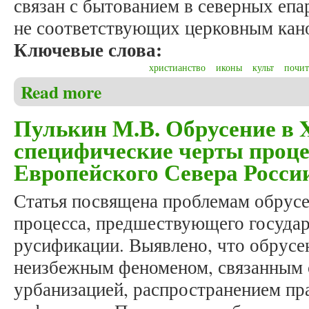
связан с бытованием в северных еп
не соответствующих церковным кан
Ключевые слова:
христианство
иконы
культ
почит
Read more
about Пулькин М.В. Иконопочитание в XIX – начал
Пулькин М.В. Обрусение в X
специфические черты проце
Европейского Севера Росси
Статья посвящена проблемам обрусе
процесса, предшествующего государ
русификации. Выявлено, что обрусе
неизбежным феноменом, связанным 
урбанизацией, распространением пр