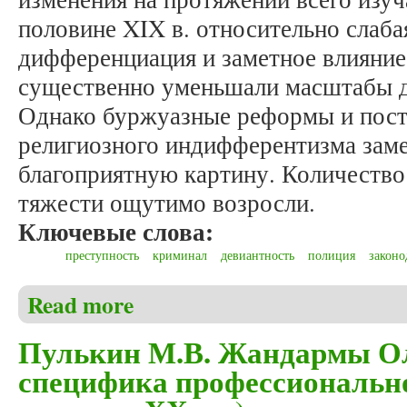
половине XIX в. относительно слаб
дифференциация и заметное влияние
существенно уменьшали масштабы д
Однако буржуазные реформы и пост
религиозного индифферентизма зам
благоприятную картину. Количество
тяжести ощутимо возросли.
Ключевые слова:
преступность
криминал
девиантность
полиция
законо
Read more
about Пулькин М.В. «В тихом омуте …»: преступно
Пулькин М.В. Жандармы Ол
специфика профессионально