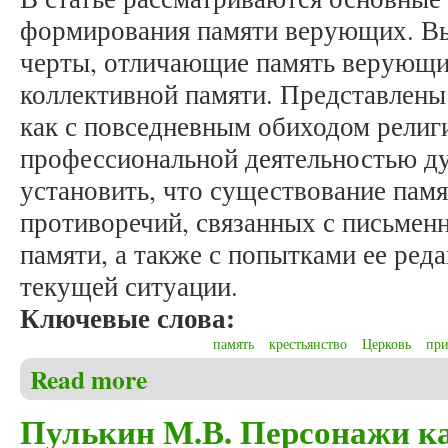
формирования памяти верующих. В
черты, отличающие память верующи
коллективной памяти. Представлены
как с повседневным обиходом религи
профессиональной деятельностью ду
установить, что существование пам
противоречий, связанных с письмен
памяти, а также с попытками ее ред
текущей ситуации.
Ключевые слова:
память
крестьянство
Церковь
при
Read more
about Пулькин М.В. Православный приход как мн
Пулькин М.В. Персонажи к