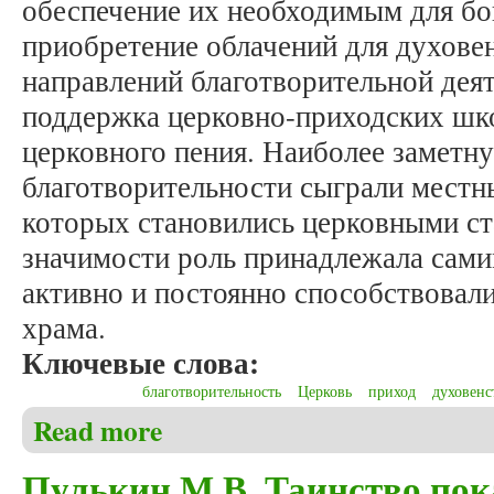
обеспечение их необходимым для б
приобретение облачений для духовен
направлений благотворительной дея
поддержка церковно-приходских шк
церковного пения. Наиболее заметн
благотворительности сыграли местн
которых становились церковными ст
значимости роль принадлежала сам
активно и постоянно способствовал
храма.
Ключевые слова:
благотворительность
Церковь
приход
духовенс
Read more
about Пулькин М.В. Приходская благотворительнос
Пулькин М.В. Таинство пок