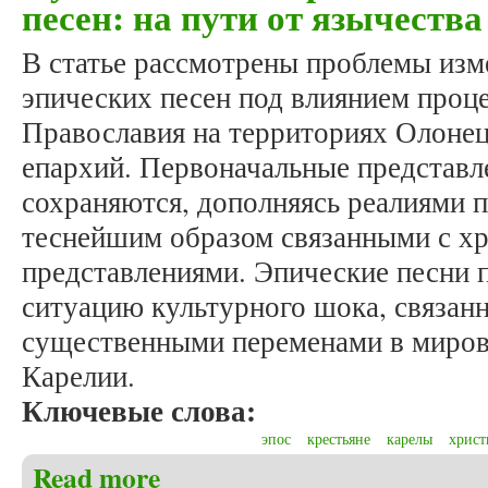
песен: на пути от язычеств
В статье рассмотрены проблемы изм
эпических песен под влиянием проц
Православия на территориях Олонец
епархий. Первоначальные представл
сохраняются, дополняясь реалиями 
теснейшим образом связанными с х
представлениями. Эпические песни 
ситуацию культурного шока, связанн
существенными переменами в миров
Карелии.
Ключевые слова:
эпос
крестьяне
карелы
христ
Read more
about Пулькин М.В. Персонажи карельских эпическ