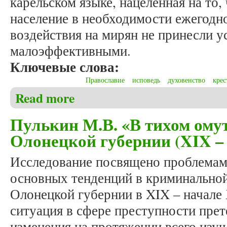
карельском языке, нацеленная на то,
население в необходимости ежегодно
воздействия на мирян не принесли у
малоэффективными.
Ключевые слова:
Православие
исповедь
духовенство
крес
Read more
about Пулькин М.В. Таинство покаяния в правосла
Пулькин М.В. «В тихом омут
Олонецкой губернии (XIX – 
Исследование посвящено проблемам
основных тенденций в криминальной
Олонецкой губернии в XIX – начале
ситуация в сфере преступности пре
изменения на протяжении всего изуч