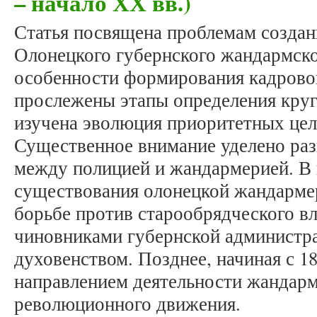
– начало ХХ вв.)
Статья посвящена проблемам создан
Олонецкого губернского жандармск
особенности формирования кадровог
прослежены этапы определения круга
изучена эволюция приоритетных цел
Существенное внимание уделено ра
между полицией и жандармерией. В 
существования олонецкой жандармер
борьбе против старообрядческого вл
чиновниками губернской администр
духовенством. Позднее, начиная с 1
направлением деятельности жандарм
революционного движения.