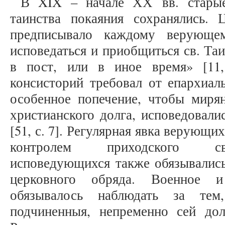
В XIX – начале ХХ вв. старые
таинства покаяния сохранялись. Ц
предписывало каждому верующе
исповедаться и приобщиться св. Та
в пост, или в иное время» [11,
консисторий требовал от епархиаль
особенное попечение, чтобы мирян
христианского долга, исповедовали
[51, с. 7]. Регулярная явка верующи
контролем приходского св
исповедующихся также обязывались
церковного обряда. Военное и
обязывалось наблюдать за те
подчиненныя, непременно сей долг