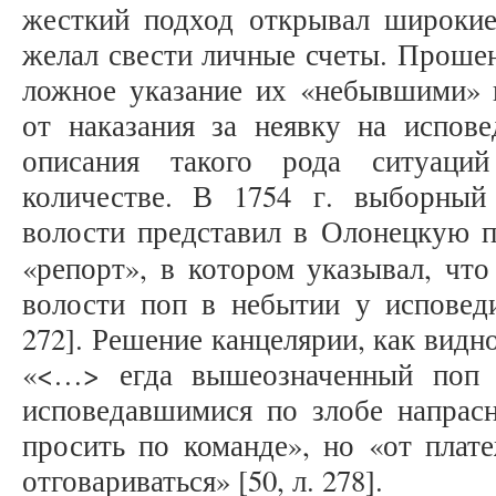
жесткий подход открывал широкие
желал свести личные счеты. Проше
ложное указание их «небывшими» 
от наказания за неявку на испове
описания такого рода ситуаци
количестве. В 1754 г. выборный
волости представил в Олонецкую 
«репорт», в котором указывал, что
волости поп в небытии у исповеди
272]. Решение канцелярии, как видн
«<…> егда вышеозначенный поп 
исповедавшимися по злобе напрасн
просить по команде», но «от плат
отговариваться» [50, л. 278].