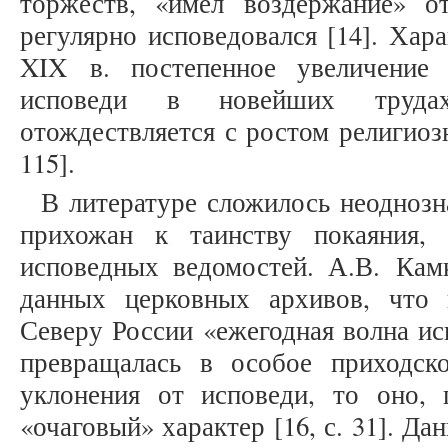
торжеств, «имел воздержание» о
регулярно исповедовался [14]. Хар
XIX в. постепенное увеличение
исповеди в новейших труд
отождествляется с ростом религиоз
115].
В литературе сложилось неодноз
прихожан к таинству покаяния,
исповедных ведомостей. А.В. Камк
данных церковных архивов, что
Северу России «ежегодная волна и
превращалась в особое приходск
уклонения от исповеди, то оно,
«очаговый» характер [16, с. 31]. Д