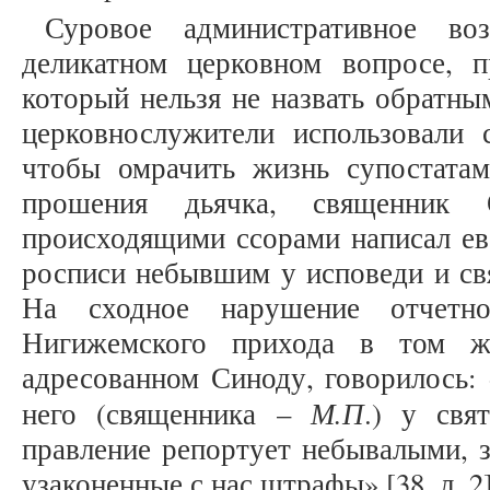
Суровое административное воз
деликатном церковном вопросе, 
который нельзя не назвать обратн
церковнослужители использовали 
чтобы омрачить жизнь супостатам
прошения дьячка, священник 
происходящими ссорами написал ево
росписи небывшим у исповеди и свят
На сходное нарушение отчетно
Нигижемского прихода в том ж
адресованном Синоду, говорилось:
М.П
него (священника –
.) у свя
правление репортует небывалыми, з
узаконенные с нас штрафы» [38, л. 2]