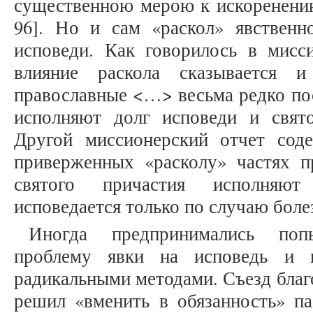
существенною мерою к искоренению 
96]. Но и сам «раскол» явственн
исповеди. Как говорилось в мисси
влияние раскола сказывается 
православные <…> весьма редко по
исполняют долг исповеди и святог
Другой миссионерский отчет сод
приверженных «расколу» частях п
святого причастия исполняют
исповедается только по случаю болезн
Иногда предпринимались по
проблему явки на исповедь и и
радикальными методами. Съезд бла
решил «вменить в обязанность» п