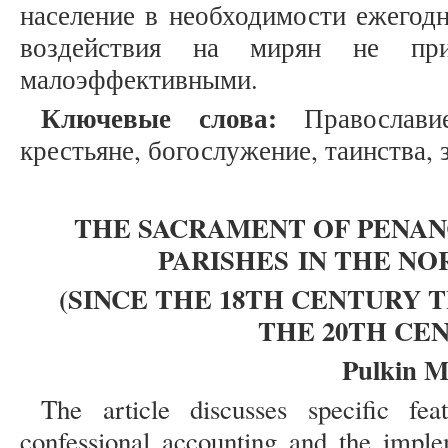
население в необходимости ежегодн
воздействия на мирян не прин
малоэффективными.
Ключевые слова:
Православие
крестьяне, богослужение, таинства, 
THE SACRAMENT OF PENAN
PARISH
E
S
IN
THE NOR
(
SINCE THE 18TH CENTURY T
THE 20TH CE
Pulkin M
The article discusses specific fea
confessional accounting and the imple