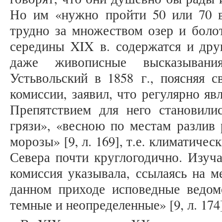
Но им «нужно пройти 50 или 70 в
трудно за множеством озер и болот
середины XIX в. содержатся и дру
даже живописные высказывани
Устьвольский в 1858 г., поясняя с
комиссии, заявил, что регулярно яв
Препятствием для него становил
грязи», «весною по местам разлив 
морозы» [9, л. 169], т.е. климатичес
Севера почти круглогодично. Изуча
комиссия указывала, ссылаясь на м
данном приходе исповедные ведо
темные и неопределенные» [9, л. 174