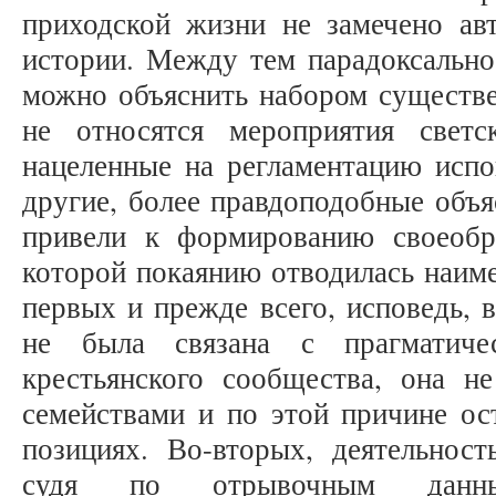
приходской жизни не замечено ав
истории. Между тем парадоксально
можно объяснить набором существе
не относятся мероприятия светс
нацеленные на регламентацию испо
другие, более правдоподобные объя
привели к формированию своеобр
которой покаянию отводилась наиме
первых и прежде всего, исповедь, в
не была связана с прагматиче
крестьянского сообщества, она н
семействами и по этой причине ос
позициях. Во-вторых, деятельност
судя по отрывочным данны