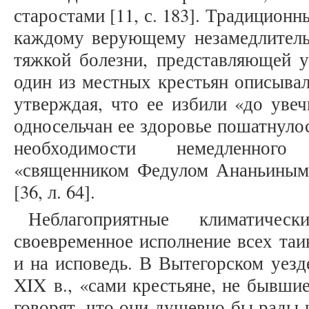
старостами [11, с. 183]. Традицион
каждому верующему незамедлитель
тяжкой болезни, представляющей у
один из местных крестьян описывал
утверждая, что ее избили «до увеч
односельчан ее здоровье пошатнулос
необходимости немедленного
«священником Федулом Ананьиным
[36, л. 64].
Неблагоприятные климатиче
своевременное исполнение всех таи
и на исповедь. В Вытегорском уезд
XIX в., «сами крестьяне, не бывшие
говорят, что они душевно бы рады 