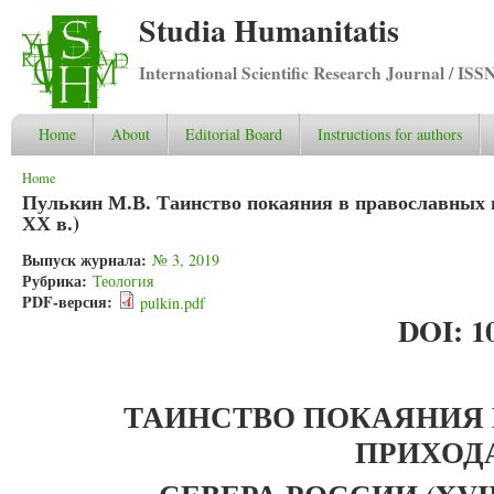
Studia Humanitatis
International Scientific Research Journal / ISS
Home
About
Editorial Board
Instructions for authors
You are here
Home
Пулькин М.В. Таинство покаяния в православных п
ХХ в.)
Выпуск журнала:
№ 3, 2019
Рубрика:
Теология
PDF-версия:
pulkin.pdf
DOI: 10
ТАИНСТВО ПОКАЯНИЯ 
ПРИХОД