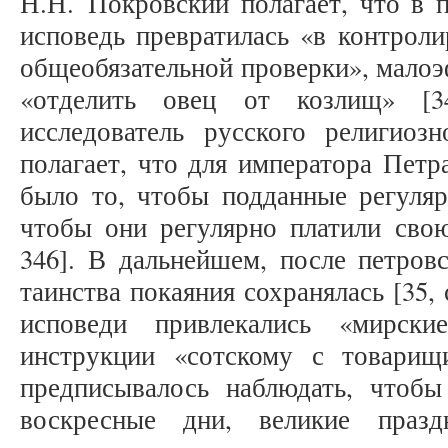
Н.Н. Покровский полагает, что в п
исповедь превратилась «в контрол
общеобязательной проверки», мало
«отделить овец от козлищ» [3
исследователь русского религиоз
полагает, что для императора Петр
было то, чтобы подданные регуляр
чтобы они регулярно платили свою
346]. В дальнейшем, после петров
таинства покаяния сохранялась [35, 
исповеди привлекались «мирск
инструкции «сотскому с товарищ
предписывалось наблюдать, чтоб
воскресные дни, великие праз