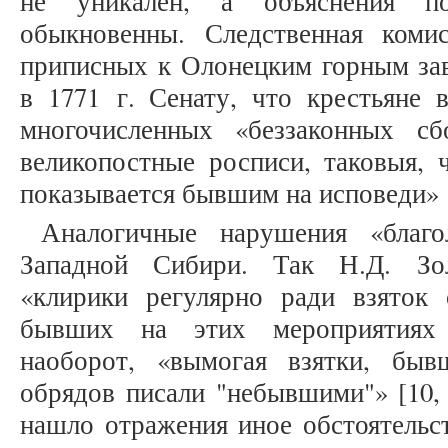
не уникален, а объяснения по
обыкновенны. Следственная коми
приписных к Олонецким горным зав
в 1771 г. Сенату, что крестьяне
многочисленных «беззаконных сб
великопостные росписи, таковыя, 
показывается бывшим на исповеди» [3
Аналогичные нарушения «благ
Западной Сибири. Так Н.Д. Зол
«клирики регулярно ради взяток
бывших на этих мероприятиях
наоборот, «вымогая взятки, бы
обрядов писали "небывшими"» [10, 
нашло отражения иное обстоятельс