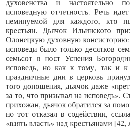
духовенства и настоятельно п
исповедную отчетность. Речь идет
неминуемой для каждого, кто пы
крестьян. Дьячок Ильинского пр
Олонецкую духовную консисторию: 
исповеди было только десятков сем
семьсот в пост Успения Богород
исповедь, но как к тому, так и 
праздничные дни в церковь принуд
того доношения, дьячок даже «пре
за то, что призывал на исповедь». 
прихожан, дьячок обратился за пом
но тот отказал в содействии, ссыл
«взять власть» над крестьянами [42, л