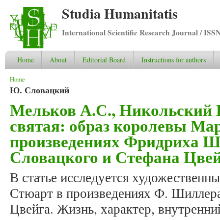
Studia Humanitatis
International Scientific Research Journal / ISS
Home
About
Editorial Board
Instructions for authors
You are here
Home
Ю. Словацкий
Мельков А.С., Никольский 
святая: образ королевы Ма
произведениях Фридриха 
Словацкого и Стефана Цве
В статье исследуется художественн
Стюарт в произведениях Ф. Шиллера
Цвейга. Жизнь, характер, внутренни