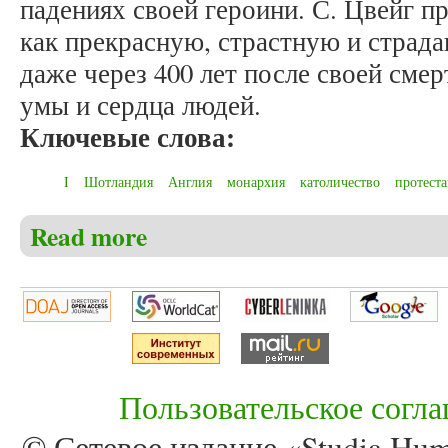
падениях своей героини. С. Цвейг 
как прекрасную, страстную и стра
даже через 400 лет после своей смер
умы и сердца людей.
Ключевые слова:
I
Шотландия
Англия
монархия
католичество
протест
Read more
about Мельков А.С., Никольский Е.В. Грешница 
Словацкого и Стефана Цвейга
Пользовательское согл
© Сетевое издание «Studia Huma