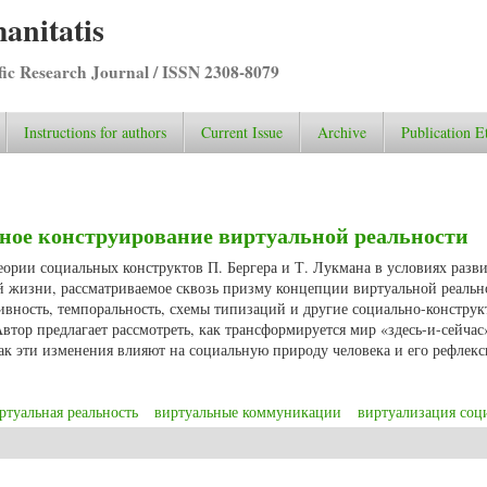
anitatis
ific Research Journal / ISSN 2308-8079
Instructions for authors
Current Issue
Archive
Publication E
ьное конструирование виртуальной реальности
теории социальных конструктов П. Бергера и Т. Лукмана в условиях разв
 жизни, рассматриваемое сквозь призму концепции виртуальной реальн
ивность, темпоральность, схемы типизаций и другие социально-конструк
втор предлагает рассмотреть, как трансформируется мир «здесь-и-сейчас
ак эти изменения влияют на социальную природу человека и его рефлек
ртуальная реальность
виртуальные коммуникации
виртуализация соц
иальное конструирование виртуальной реальности