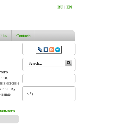
RU
|
EN
thics
Contacts
Search form
итого
ости,
тивистские
» в эпоху
:-*)
сивные
иального