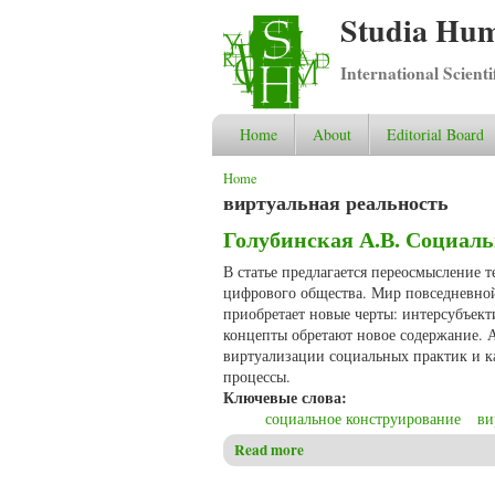
Studia Hum
International Scient
Home
About
Editorial Board
You are here
Home
виртуальная реальность
Голубинская А.В. Социал
В статье предлагается переосмысление 
цифрового общества. Мир повседневной
приобретает новые черты: интерсубъект
концепты обретают новое содержание. А
виртуализации социальных практик и к
процессы.
Ключевые слова:
социальное конструирование
ви
Read more
about Голубинская А.В. Соц