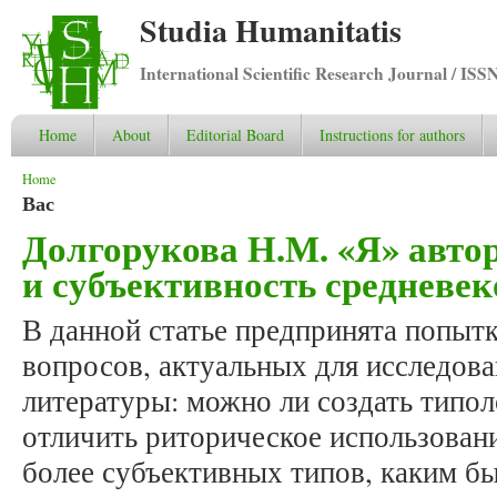
Studia Humanitatis
International Scientific Research Journal / ISS
Home
About
Editorial Board
Instructions for authors
You are here
Home
Вас
Долгорукова Н.М. «Я» автор
и субъективность средневе
В данной статье предпринята попытк
вопросов, актуальных для исследов
литературы: можно ли создать типол
отличить риторическое использован
более субъективных типов, каким был