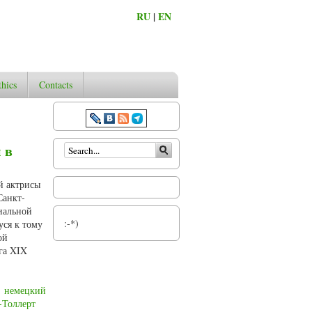
RU
|
EN
thics
Contacts
Search form
 в
й актрисы
Санкт-
иальной
:-*)
уся к тому
ой
га XIX
немецкий
-Толлерт