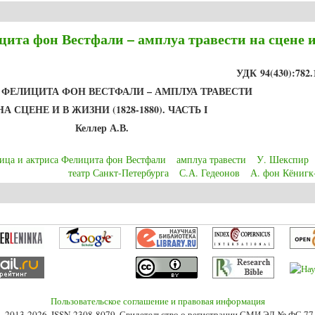
лицита фон Вестфали – амплуа травести на сцене и в жизни (1828-1880). Час
цита фон Вестфали – амплуа травести на сцене и
УДК
94(430):782.
 ФЕЛИЦИТА ФОН ВЕСТФАЛИ – АМПЛУА ТРАВЕСТИ
НА СЦЕНЕ И В ЖИЗНИ (1828-1880). ЧАСТЬ I
Келлер А.В.
вица и актриса Фелицита фон Вестфали
амплуа травести
У. Шекспир
театр Санкт-Петербурга
С.А. Гедеонов
А. фон Кёнигк
лицита фон Вестфали – амплуа травести на сцене и в жизни (1828-1880). Час
Пользовательское соглашение и правовая информация
s», 2013-2026. ISSN 2308-8079. Свидетельство о регистрации СМИ ЭЛ № ФС 7