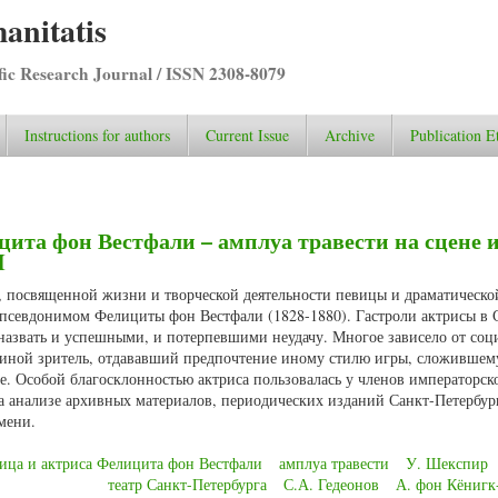
anitatis
ific Research Journal / ISSN 2308-8079
Instructions for authors
Current Issue
Archive
Publication E
цита фон Вестфали – амплуа травести на сцене и
I
и, посвященной жизни и творческой деятельности певицы и драматическо
севдонимом Фелициты фон Вестфали (1828-1880). Гастроли актрисы в 
 назвать и успешными, и потерпевшими неудачу. Многое зависело от соц
и иной зритель, отдававший предпочтение иному стилю игры, сложившем
е. Особой благосклонностью актриса пользовалась у членов императорск
а анализе архивных материалов, периодических изданий Санкт-Петербур
мени.
вица и актриса Фелицита фон Вестфали
амплуа травести
У. Шекспир
театр Санкт-Петербурга
С.А. Гедеонов
А. фон Кёнигк