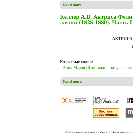
Read more
about Келлер А.В. Актриса Фе
Келлер А.В. Актриса Фели
жизни (1828-1880). Часть I
АКТРИСА
Ключевые слова:
Анна Мария Штегеманн
оперная пе
Read more
about Келлер А.В. Актриса Фе
© Сетевое издание «Studia Humanitati