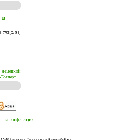
ть II
 в
1:792[2:54]
немецкий
-Толлерт
ть I
7-52598 выдано Федеральной службой по