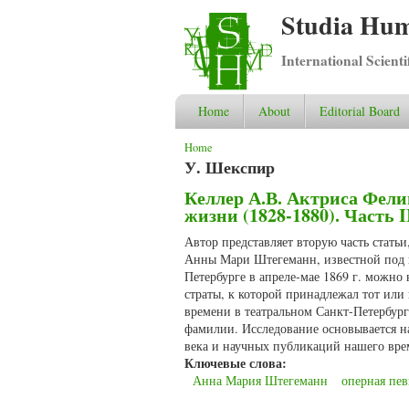
Studia Hum
International Scient
Home
About
Editorial Board
You are here
Home
У. Шекспир
Келлер А.В. Актриса Фели
жизни (1828-1880). Часть I
Автор представляет вторую часть стать
Анны Мари Штегеманн, известной под п
Петербурге в апреле-мае 1869 г. можно
страты, к которой принадлежал тот ил
времени в театральном Санкт-Петербург
фамилии. Исследование основывается н
века и научных публикаций нашего вре
Ключевые слова:
Анна Мария Штегеманн
оперная пе