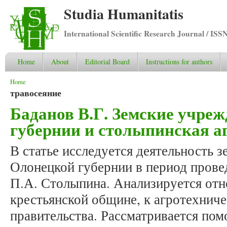
Studia Humanitatis
International Scientific Research Journal / ISS
Home
About
Editorial Board
Instructions for authors
You are here
Home
травосеяние
Баданов В.Г. Земские учре
губернии и столыпинская а
В статье исследуется деятельность 
Олонецкой губернии в период пров
П.А. Столыпина. Анализируется отн
крестьянской общине, к агротехнич
правительства. Рассматривается по