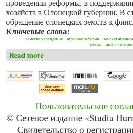
проведении реформы, в поддержании
хозяйств в Олонецкой губернии. В с
обращение олонецких земств к финс
Ключевые слова:
земские учреждения
аграрная реформа
земская агроно
земель
молочное живо
Read more
about Баданов В.Г. Земские учреждения Олонецко
Пользовательское согл
© Сетевое издание «Studia Huma
Свидетельство о регистра