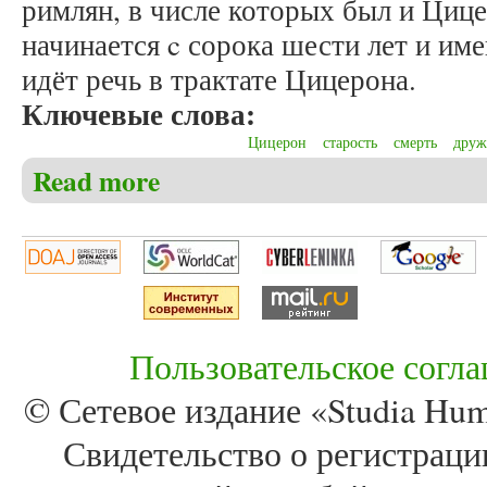
римлян, в числе которых был и Цице
начинается c сорока шести лет и име
идёт речь в трактате Цицерона.
Ключевые слова:
Цицерон
старость
смерть
друж
Read more
about Кретова В.Э., Хомутова Н.Н. Старость, др
Пользовательское согл
© Сетевое издание «Studia Huma
Свидетельство о регистра