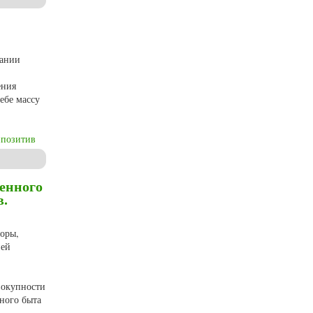
нании
ения
ебе массу
ипозитив
енного
в.
торы,
ней
-
вокупности
ного быта