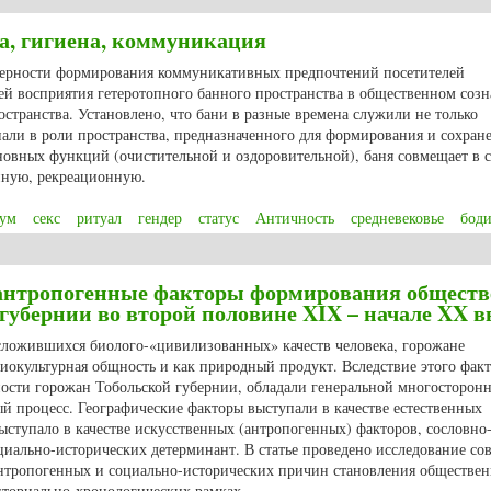
а, гигиена, коммуникация
омерности формирования коммуникативных предпочтений посетителей
ей восприятия гетеротопного банного пространства в общественном соз
остранства. Установлено, что бани в разные времена служили не только
али в роли пространства, предназначенного для формирования и сохран
овных функций (очистительной и оздоровительной), баня совмещает в с
нную, рекреационную.
ум
секс
ритуал
гендер
статус
Античность
средневековье
бод
гота, гигиена, коммуникация
антропогенные факторы формирования обществ
губернии во второй половине XIX – начале XX в
сложившихся биолого-«цивилизованных» качеств человека, горожане
иокультурная общность и как природный продукт. Вследствие этого фак
ности горожан Тобольской губернии, обладали генеральной многосторон
й процесс. Географические факторы выступали в качестве естественных
ыступало в качестве искусственных (антропогенных) факторов, сословно
оциально-исторических детерминант. В статье проведено исследование со
антропогенных и социально-исторических причин становления обществен
иториально-хронологических рамках.