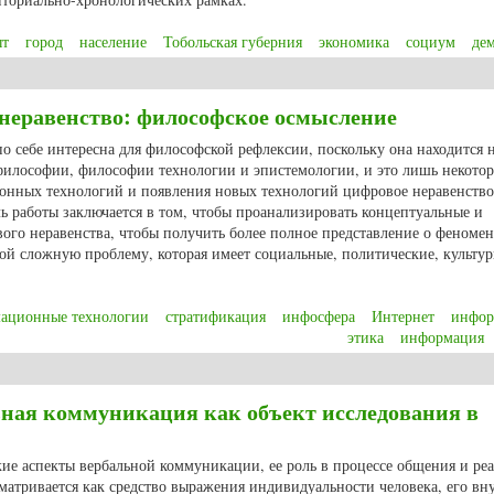
ыт
город
население
Тобольская губерния
экономика
социум
де
но-антропогенные факторы формирования общественного быта горожан Тоб
неравенство: философское осмысление
о себе интересна для философской рефлексии, поскольку она находится 
философии, философии технологии и эпистемологии, и это лишь некотор
онных технологий и появления новых технологий цифровое неравенство
 работы заключается в том, чтобы проанализировать концептуальные и
го неравенства, чтобы получить более полное представление о феномен
ой сложную проблему, которая имеет социальные, политические, культу
ационные технологии
стратификация
инфосфера
Интернет
инфор
этика
информация
ое неравенство: философское осмысление
ная коммуникация как объект исследования в
кие аспекты вербальной коммуникации, ее роль в процессе общения и ре
сматривается как средство выражения индивидуальности человека, его вн