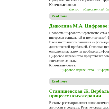
Ключевые слова:
фактор
общественный б
Read more
about Томилов И.С. Социаль
Дедюлина М.А. Цифровое 
Проблема цифрового неравенства сама п
интересов социальной и политической 
Из-за постоянного развития информаци
динамической проблемой. Основная цель
описательные аспекты проблемы цифрово
Цифровое неравенство представляет соб
этические аспекты.
Ключевые слова:
цифровое неравенство
информ
Read more
about Дедюлина М.А. Цифров
Станишевская Ж. Вербаль
процессе психотерапии
В статье рассматриваются психологичес
личности в социуме. Речь человека рас