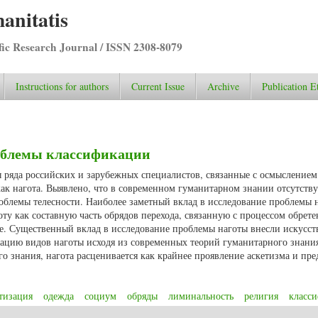
anitatis
ific Research Journal / ISSN 2308-8079
Instructions for authors
Current Issue
Archive
Publication E
облемы классификации
 ряда российских и зарубежных специалистов, связанные с осмыслением
ак нагота. Выявлено, что в современном гуманитарном знании отсутству
блемы телесности. Наиболее заметный вклад в исследование проблемы 
ту как составную часть обрядов перехода, связанную с процессом обрете
е. Существенный вклад в исследование проблемы наготы внесли искусст
кацию видов наготы исходя из современных теорий гуманитарного знания
го знания, нагота расценивается как крайнее проявление аскетизма и пр
тизация
одежда
социум
обряды
лиминальность
религия
класс
 проблемы классификации