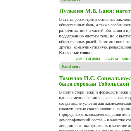
Пулькин М.В. Баня: нагот
В статье рассмотрены основные закон
общественных бань, а также особенност
различных эпох и частей обитаемого пр
поддержанию чистоты тела, но и выступ
общественных ролей. Помимо своих осн
других: коммуникативную, релаксацио
Ключевые слова:
аня
гигиена
чистота
соци
Read more
about Пулькин М.В. Баня: на
Томилов И.С. Социально-
быта горожан Тобольской 
В силу исторически и физиологически 
одновременно формировались и как соц
создававшие условия для жизнедеятель
совокупностью своего влияния на данны
(природных), экономическое развитие в
демографический состав – в качестве с
детерминант, выступавших в качестве 
городского населения в указанных терр