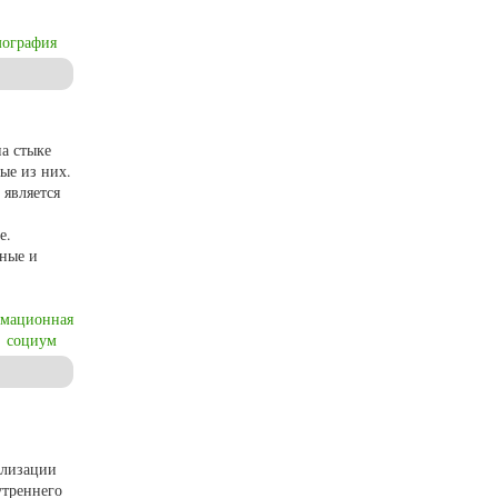
мография
ольской губернии во второй половине XIX – начале XX вв.
на стыке
ые из них.
 является
е.
рные и
мационная
социум
ализации
утреннего