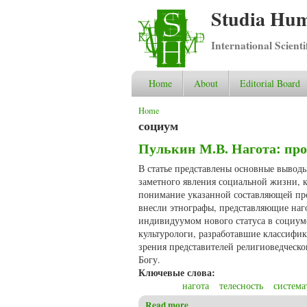
Studia Hum
International Scient
Home
About
Editorial Board
You are here
Home
социум
Пулькин М.В. Нагота: пр
В статье представлены основные выводы
заметного явления социальной жизни, к
понимание указанной составляющей про
внесли этнографы, представляющие наго
индивидуумом нового статуса в социум
культурологи, разработавшие классифи
зрения представителей религиоведческо
Богу.
Ключевые слова:
нагота
телесность
система
Read more
about Пулькин М.В. Нагота: