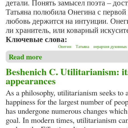
детали. Понять замысел поэта – дост
Татьяна полюбила Онегина с первой 
любовь держится на интуиции. Онеги
ли хранитель, или коварный искусит
Ключевые слова:
Онегин
Татьяна
иерархия духовных
Read more
about Никишов Ю.М. Онегин в жизни Татьяны. Час
Beshenich C. Utilitarianism: i
appearances
As a philosophy, utilitarianism seeks to 
happiness for the largest number of peopl
has undergone numerous changes which h
goal. In modern times, utilitarianism ca