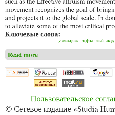
such as the Effective altruism movement.
movement recognizes the goal of bringin
and projects it to the global scale. In do
to alleviate some of the most critical p
Ключевые слова:
утилитаризм
эффективный альтру
Read more
about Beshenich C. Utilitarianism: its history and 
Пользовательское согл
© Сетевое издание «Studia Huma