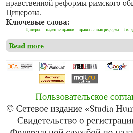
нравственной реформы римского об
Цицерона.
Ключевые слова:
Цицерон
падение нравов
нравственная реформа
I в. д
Read more
about Брагова А.М. Цицерон о падении нравов и не
Пользовательское согл
© Сетевое издание «Studia Huma
Свидетельство о регистра
Федеральной службой по надз