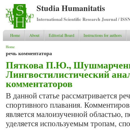
Studia Humanitatis
International Scientific Research Journal / ISS
Home
About
Editorial Board
Instructions for authors
You are here
Home
речь комментатора
Пяткова П.Ю., Шушмарченк
Лингвостилистический ана
комментаторов
В данной статье рассматривается ре
спортивного плавания. Комментирова
является малоизученной областью, 
уделяется используемым тропам, спо