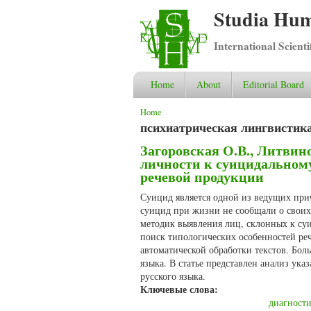
Studia Hum
International Scient
Home
About
Editorial Board
You are here
Home
психиатрическая лингвистик
Загоровская О.В., Литвин
личности к суицидальному
речевой продукции
Суицид является одной из ведущих при
суицид при жизни не сообщали о своих 
методик выявления лиц, склонных к су
поиск типологических особенностей ре
автоматической обработки текстов. Бол
языка. В статье представлен анализ ук
русского языка.
Ключевые слова:
диагности