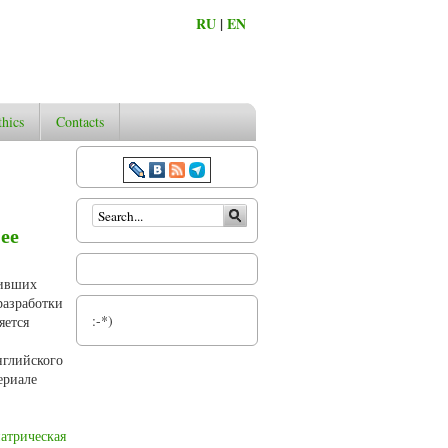
RU
|
EN
thics
Contacts
Search form
ее
шивших
разработки
:-*)
яется
нглийского
ериале
атрическая