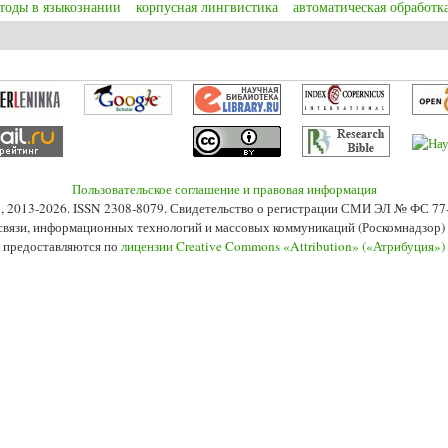
тоды в языкознании
корпусная лингвистика
автоматическая обработка
винова О.А., Литвинова Т.А. Выявление склонности личности к суицидальн
Пользовательское соглашение и правовая информация
s», 2013-2026. ISSN 2308-8079. Свидетельство о регистрации СМИ ЭЛ № ФС 7
 связи, информационных технологий и массовых коммуникаций (Роскомнадзор) 2
 предоставляются по
лицензии Creative Commons «Attribution» («Атрибуция»)