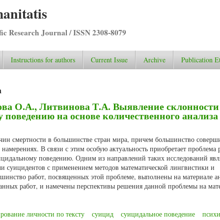
anitatis
ific Research Journal / ISSN 2308-8079
Instructions for authors
Current Issue
Archive
Publication E
а
ова О.А., Литвинова Т.А. Выявление склонности
 поведению на основе количественного анализа 
чин смертности в большинстве стран мира, причем большинство совер
намерениях. В связи с этим особую актуальность приобретает проблема 
ицидальному поведению. Одним из направлений таких исследований явл
чи суицидентов с применением методов математической лингвистики и
ьшинство работ, посвященных этой проблеме, выполнены на материале а
азанных работ, и намечены перспективы решения данной проблемы на мат
рование личности по тексту
суицид
суицидальное поведение
психи