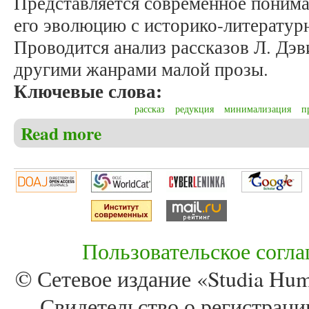
Представляется современное пониман
его эволюцию с историко-литературн
Проводится анализ рассказов Л. Дэв
другими жанрами малой прозы.
Ключевые слова:
рассказ
редукция
минимализация
п
Read more
about Ли Т.Г. Жанровая редукция в современной пр
Пользовательское согл
© Сетевое издание «Studia Huma
Свидетельство о регистра