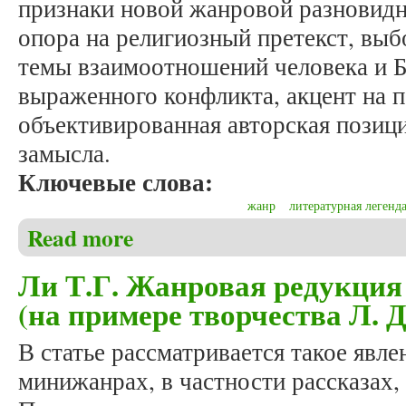
признаки новой жанровой разновидн
опора на религиозный претекст, выб
темы взаимоотношений человека и Б
выраженного конфликта, акцент на п
объективированная авторская позици
замысла.
Ключевые слова:
жанр
литературная легенд
Read more
about Тулякова Н.А., Никитина Н.А. Легенды Стеф
Ли Т.Г. Жанровая редукция
(на примере творчества Л. Д
В статье рассматривается такое явл
минижанрах, в частности рассказах,