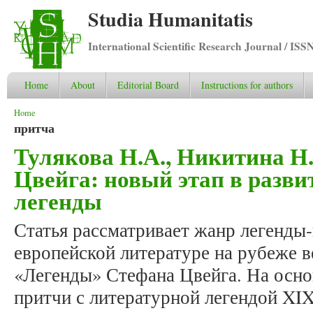
Studia Humanitatis
International Scientific Research Journal / ISS
Home
About
Editorial Board
Instructions for authors
You are here
Home
притча
Тулякова Н.А., Никитина Н
Цвейга: новый этап в разви
легенды
Статья рассматривает жанр легенды
европейской литературе на рубеже в
«Легенды» Стефана Цвейга. На осно
притчи с литературной легендой XI