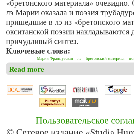
«бретонского материала» очевидно.
лэ Марии оказала и поэзия трубадур
пришедшие в лэ из «бретонского ма
окситанской поэзии накладываются д
причудливый синтез.
Ключевые слова:
Мария Французская
лэ
бретонский материал
по
Read more
about Долгорукова Н.М. Птицы, послания и посла
Пользовательское согл
© Сетевое издание «Studia Huma