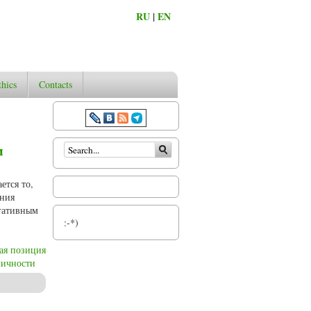
RU
|
EN
thics
Contacts
Search form
м
ется то,
ения
егативным
:-*)
ая позиция
личности
ления темы через призму русской философии