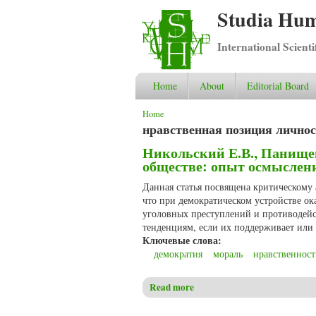
Studia Hum
International Scient
Home
About
Editorial Board
You are here
Home
нравственная позиция лично
Никольский Е.В., Панищев
обществе: опыт осмыслен
Данная статья посвящена критическому а
что при демократическом устройстве 
уголовных преступлений и противодейст
тенденциям, если их поддерживает или 
Ключевые слова:
демократия
мораль
нравственност
Read more
about Никольский Е.В., Пан