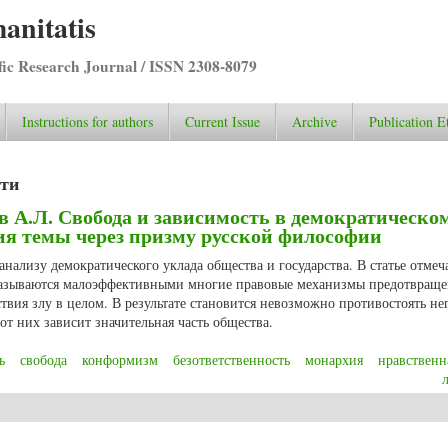
anitatis
ific Research Journal / ISSN 2308-8079
Instructions for authors
Current Issue
Archive
Publication E
сти
 А.Л. Свобода и зависимость в демократическо
ия темы через призму русской философии
нализу демократического уклада общества и государства. В статье отмеча
оказываются малоэффективными многие правовые механизмы предотвращ
вия злу в целом. В результате становится невозможно противостоять н
от них зависит значительная часть общества.
ь
свобода
конформизм
безответственность
монархия
нравственн
ищев А.Л. Свобода и зависимость в демократическом обществе: опыт осмыс