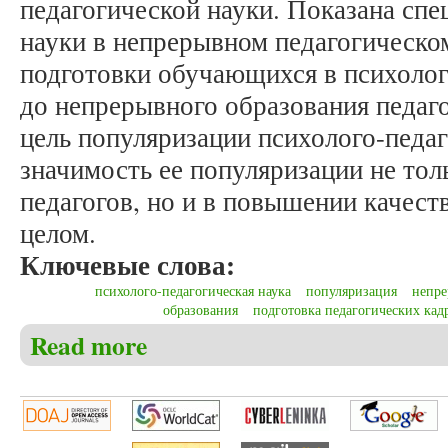
педагогической науки. Показана сп
науки в непрерывном педагогическо
подготовки обучающихся в психолог
до непрерывного образования педаг
цель популяризации психолого-педаг
значимость ее популяризации не тол
педагогов, но и в повышении качест
целом.
Ключевые слова:
психолого-педагогическая наука
популяризация
непре
образования
подготовка педагогических кад
Read more
about Анкудинова Е.В. Базовая концепция продви
подготовки в психолого-педагогических классах д